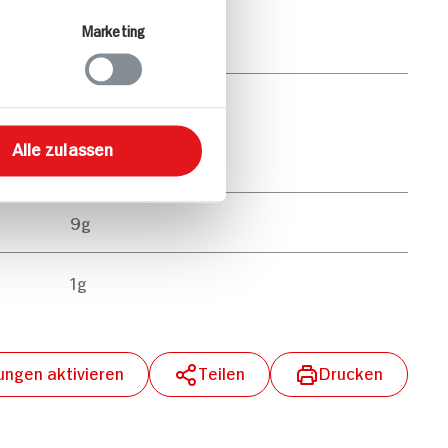
Marketing
11g
43g
Alle zulassen
33g
9g
1g
lungen aktivieren
Teilen
Drucken