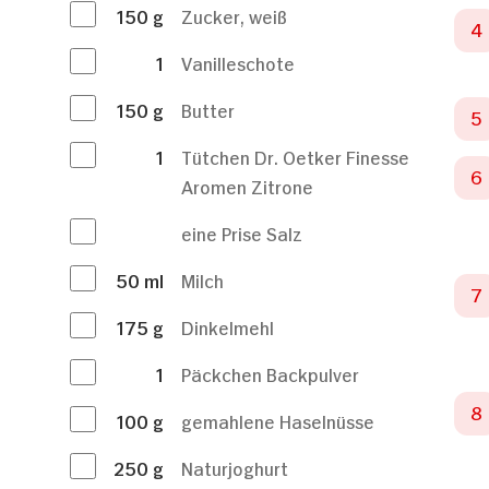
150
g
Zucker, weiß
1
Vanilleschote
150
g
Butter
1
Tütchen Dr. Oetker Finesse
Aromen Zitrone
eine Prise Salz
50
ml
Milch
175
g
Dinkelmehl
1
Päckchen Backpulver
100
g
gemahlene Haselnüsse
250
g
Naturjoghurt