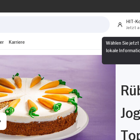
HIT-K
Jetzt 
er
Karriere
Wählen Sie jetzt
lokale Informati
Rü
Jog
Top