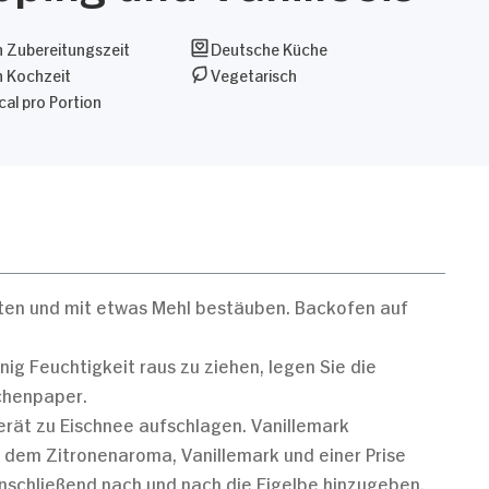
 Zubereitungszeit
Deutsche Küche
n Kochzeit
Vegetarisch
al pro Portion
tten und mit etwas Mehl bestäuben. Backofen auf
ig Feuchtigkeit raus zu ziehen, legen Sie die
chenpaper.
erät zu Eischnee aufschlagen. Vanillemark
 dem Zitronenaroma, Vanillemark und einer Prise
Anschließend nach und nach die Eigelbe hinzugeben.