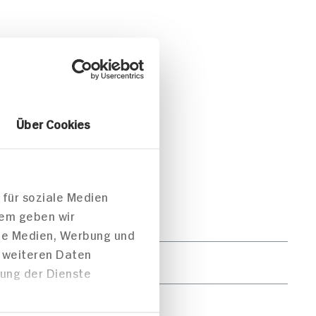
Über Cookies
 für soziale Medien
dem geben wir
pro Portion
ale Medien, Werbung und
t weiteren Daten
1.807kJ /432kcal
zung der Dienste
24g