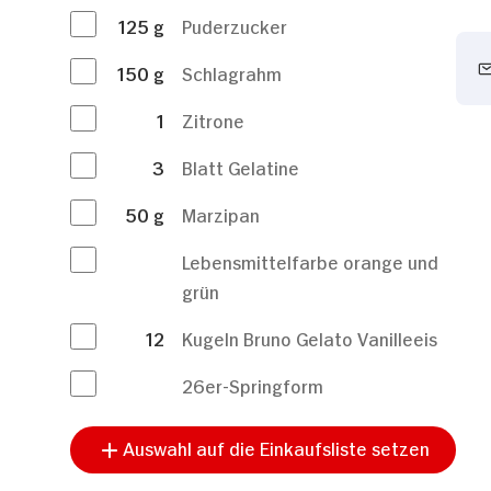
125
g
Puderzucker
150
g
Schlagrahm
1
Zitrone
3
Blatt Gelatine
50
g
Marzipan
Lebensmittelfarbe orange und
grün
12
Kugeln Bruno Gelato Vanilleeis
26er-Springform
Auswahl auf die Einkaufsliste setzen