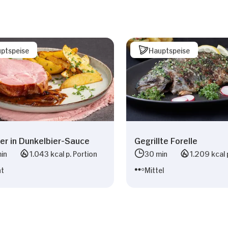
ptspeise
Hauptspeise
er in Dunkelbier-Sauce
Gegrillte Forelle
in
1.043 kcal p. Portion
30 min
1.209 kcal 
ht
Mittel