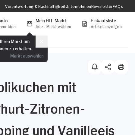
Verantwortung & Nachhaltigkeit
Unternehmen
Newsletter
FAQs
onto
Mein HIT-Markt
Einkaufsliste
anmelden
Jetzt Markt wählen
Artikel anzeigen
 Ihren Markt um
onen zu erhalten.
Markt auswählen
blikuchen mit
hurt-Zitronen-
ping und Vanilleeis