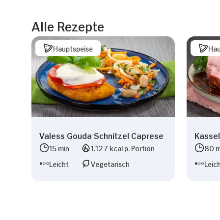
Alle Rezepte
Hauptspeise
Hau
Valess Gouda Schnitzel Caprese
Kassel
15 min
1.127 kcal p. Portion
80 m
Leicht
Vegetarisch
Leic