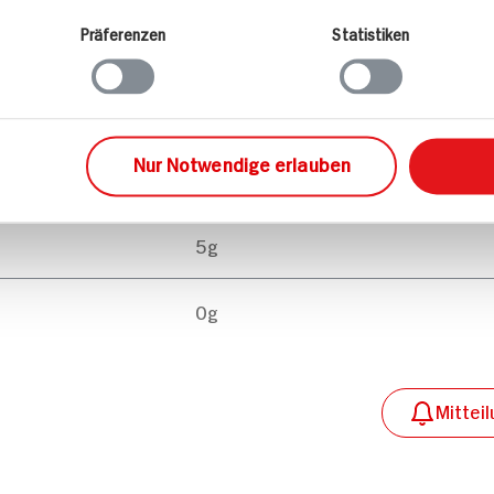
Präferenzen
Statistiken
6g
26g
Nur Notwendige erlauben
20g
5g
0g
Mittei