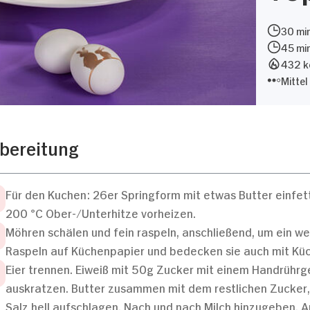
30 min
45 mi
432 kc
Mittel
bereitung
Für den Kuchen: 26er Springform mit etwas Butter einfe
200 °C Ober-/Unterhitze vorheizen.
Möhren schälen und fein raspeln, anschließend, um ein wen
Raspeln auf Küchenpapier und bedecken sie auch mit Kü
Eier trennen. Eiweiß mit 50g Zucker mit einem Handrührg
auskratzen. Butter zusammen mit dem restlichen Zucker,
Salz hell aufschlagen. Nach und nach Milch hinzugeben. 