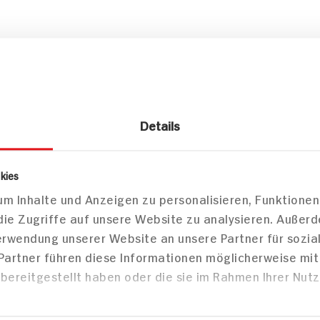
Details
kies
m Inhalte und Anzeigen zu personalisieren, Funktionen
die Zugriffe auf unsere Website zu analysieren. Außer
pro 100g
Verwendung unserer Website an unsere Partner für sozi
 Partner führen diese Informationen möglicherweise mi
1.075kJ /257kcal
bereitgestellt haben oder die sie im Rahmen Ihrer Nut
14g