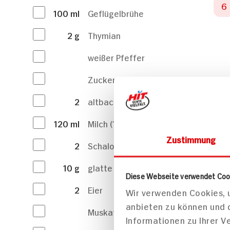
100
ml
Geflügelbrühe
2
g
Thymian
weißer Pfeffer
Zucker
2
altbackene Brötchen
120
ml
Milch (1,5 % Fett)
Zustimmung
2
Schalotten, fein gehackt
10
g
glatte Petersilie, fein gehackt
Diese Webseite verwendet Coo
2
Eier
Wir verwenden Cookies, u
anbieten zu können und 
Muskat
Informationen zu Ihrer 