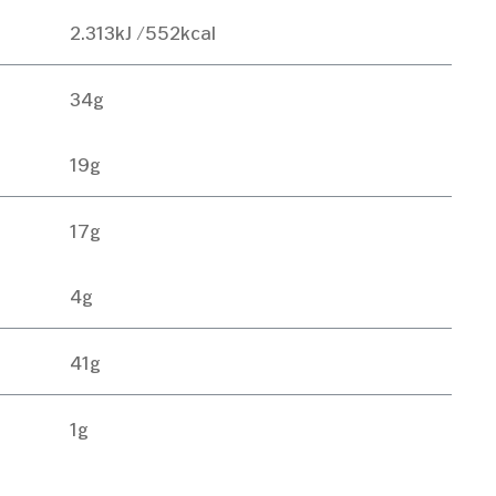
2.313kJ /552kcal
34g
19g
17g
4g
41g
1g