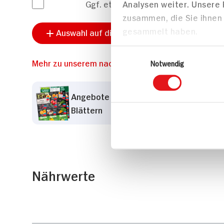
Ggf. etwas Paniermehl
Analysen weiter. Unsere
zusammen, die Sie ihnen 
gesammelt haben.
Auswahl auf die Einkaufsliste setzen
Einwilligungsauswahl
Mehr zu unserem nachhaltigem Sortiment
Notwendig
Angebote der Woche zum
Blättern
Nährwerte