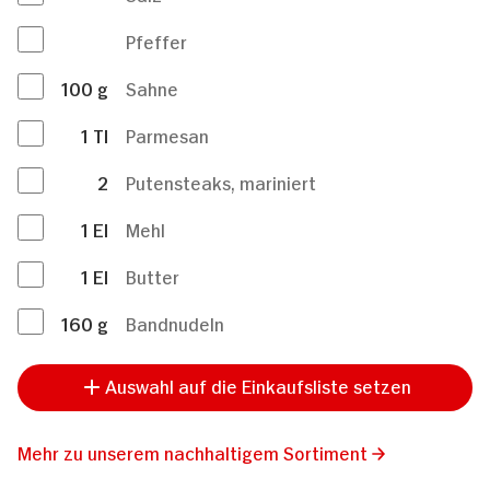
Pfeffer
100
g
Sahne
1
Tl
Parmesan
2
Putensteaks, mariniert
1
El
Mehl
1
El
Butter
160
g
Bandnudeln
Auswahl auf die Einkaufsliste setzen
Mehr zu unserem nachhaltigem Sortiment