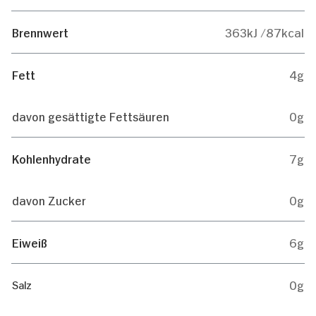
Brennwert
363kJ /87kcal
Fett
4g
davon gesättigte Fettsäuren
0g
Kohlenhydrate
7g
davon Zucker
0g
Eiweiß
6g
0g
Salz