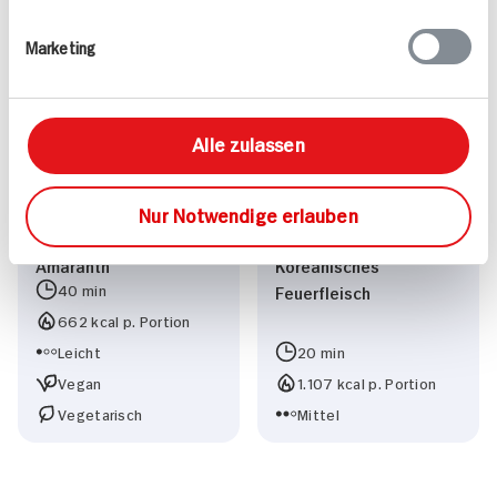
622 kcal p. Portion
725 kcal p. Portion
Marketing
Leicht
Leicht
Alle zulassen
Nur Notwendige erlauben
Amaranth
Koreanisches
40 min
Feuerfleisch
662 kcal p. Portion
Leicht
20 min
Vegan
1.107 kcal p. Portion
Vegetarisch
Mittel