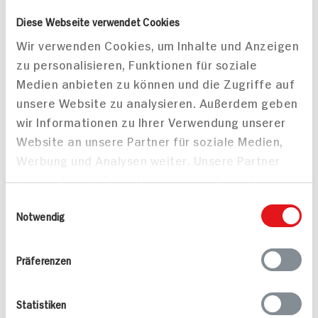
250g Beutel
40g Beutel
Diese Webseite verwendet Cookies
DAUER
DISCOUNT
Wir verwenden Cookies, um Inhalte und Anzeigen
PREIS
zu personalisieren, Funktionen für soziale
1.
09
2.
69
Medien anbieten zu können und die Zugriffe auf
unsere Website zu analysieren. Außerdem geben
Mehr anzeigen
wir Informationen zu Ihrer Verwendung unserer
Website an unsere Partner für soziale Medien,
Werbung und Analysen weiter. Unsere Partner
führen diese Informationen möglicherweise mit
Alle Rezepte
Mehr
weiteren Daten zusammen, die Sie ihnen
Einwilligungsauswahl
bereitgestellt haben oder die sie im Rahmen
Notwendig
Ihrer Nutzung der Dienste gesammelt haben.
Präferenzen
Pikante Nackensteaks
Mandel-Rotbarsch
Statistiken
25 min
15 min