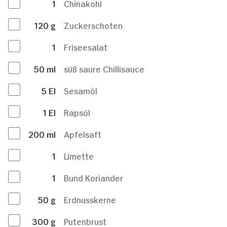
1
Chinakohl
120
g
Zuckerschoten
1
Friseesalat
50
ml
süß saure Chillisauce
5
El
Sesamöl
1
El
Rapsöl
200
ml
Apfelsaft
1
Limette
1
Bund Koriander
50
g
Erdnusskerne
300
g
Putenbrust