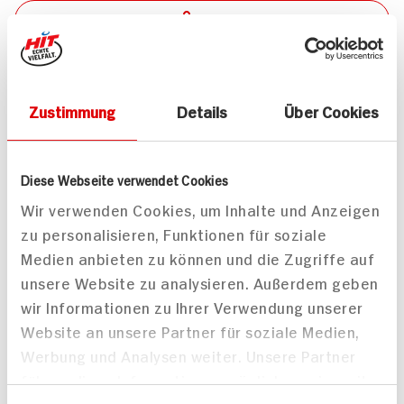
Teilen
Drucken
Zustimmung
Details
Über Cookies
Passende Artikel zum Rezept
Mehr
Diese Webseite verwendet Cookies
Wir verwenden Cookies, um Inhalte und Anzeigen
zu personalisieren, Funktionen für soziale
Medien anbieten zu können und die Zugriffe auf
unsere Website zu analysieren. Außerdem geben
wir Informationen zu Ihrer Verwendung unserer
Ponnath Delikatess
Wgt. Fitz Ritter
Website an unsere Partner für soziale Medien,
Putenbrust natur
Grauburgunder D / Pfalz
Werbung und Analysen weiter. Unsere Partner
/ trocken
100g Packung
führen diese Informationen möglicherweise mit
0,75l Flasche
DAUER
DISCOUNT
weiteren Daten zusammen, die Sie ihnen