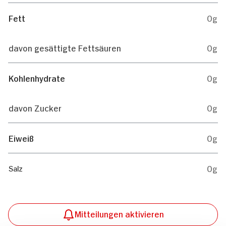
Fett
0g
davon gesättigte Fettsäuren
0g
Kohlenhydrate
0g
davon Zucker
0g
Eiweiß
0g
0g
Salz
Mitteilungen aktivieren