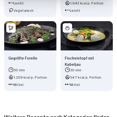
Leicht
1.043 kcal p. Portion
Vegetarisch
Leicht
Gegrillte Forelle
Fischeintopf mit
Kabeljau
30 min
30 min
1.209 kcal p. Portion
547 kcal p. Portion
Mittel
Mittel
Weitere Rezepte nach Kategorien finden