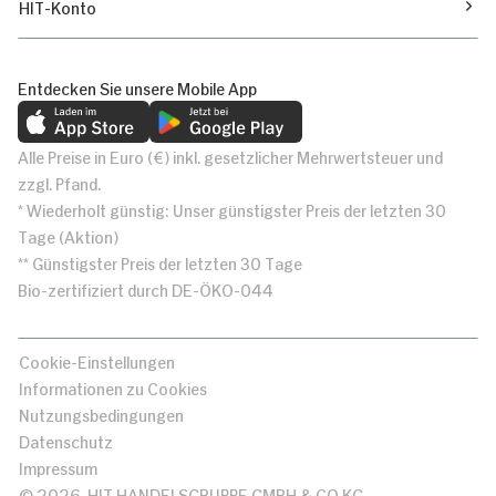
HIT-Konto
Entdecken Sie unsere Mobile App
Alle Preise in Euro (€) inkl. gesetzlicher Mehrwertsteuer und
zzgl. Pfand.
* Wiederholt günstig: Unser günstigster Preis der letzten 30
Tage (Aktion)
** Günstigster Preis der letzten 30 Tage
Bio-zertifiziert durch DE-ÖKO-044
Cookie-Einstellungen
Informationen zu Cookies
Nutzungsbedingungen
Datenschutz
Impressum
© 2026, HIT HANDELSGRUPPE GMBH & CO KG