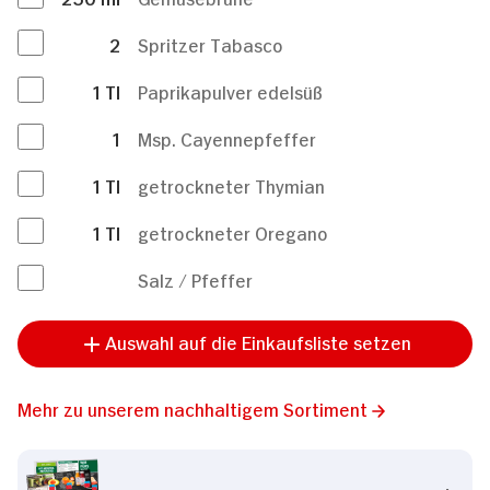
2
Spritzer Tabasco
1
Tl
Paprikapulver edelsüß
1
Msp. Cayennepfeffer
1
Tl
getrockneter Thymian
1
Tl
getrockneter Oregano
Salz / Pfeffer
Auswahl auf die Einkaufsliste setzen
Mehr zu unserem nachhaltigem Sortiment