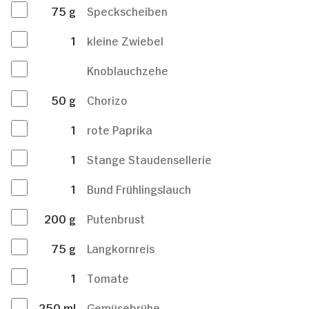
75
g
Speckscheiben
1
kleine Zwiebel
Knoblauchzehe
50
g
Chorizo
1
rote Paprika
1
Stange Staudensellerie
1
Bund Frühlingslauch
200
g
Putenbrust
75
g
Langkornreis
1
Tomate
250
ml
Gemüsebrühe