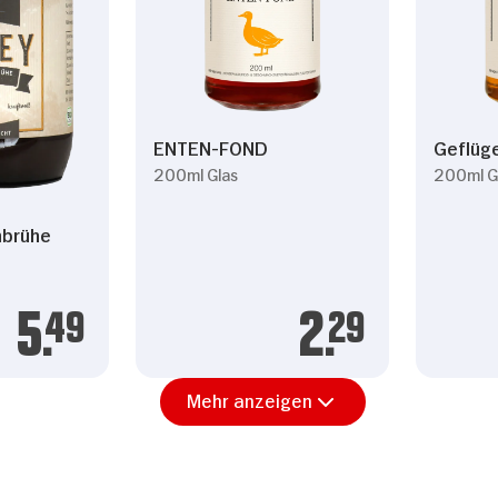
ENTEN-FOND
Geflüg
200ml Glas
200ml G
nbrühe
5.
49
2.
29
Mehr anzeigen