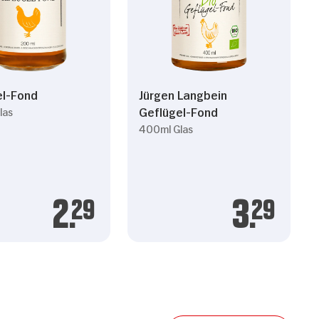
el-Fond
Jürgen Langbein
Geflügel-Fond
las
400ml Glas
2.
29
3.
29