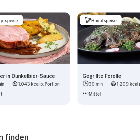
ptspeise
Hauptspeise
er in Dunkelbier-Sauce
Gegrillte Forelle
in
1.043 kcal p. Portion
30 min
1.209 kcal 
ht
Mittel
n finden