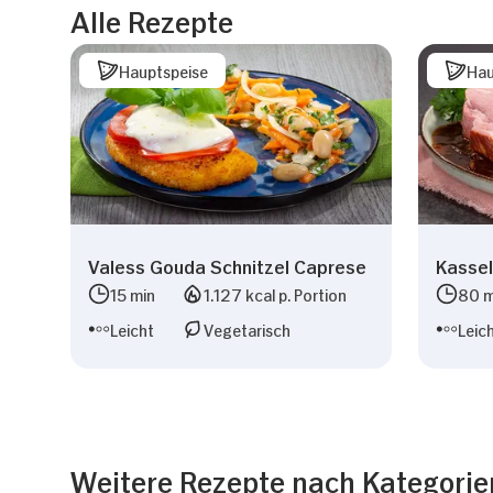
Alle Rezepte
Hauptspeise
Hau
Valess Gouda Schnitzel Caprese
Kassel
15 min
1.127 kcal p. Portion
80 m
Leicht
Vegetarisch
Leic
Weitere Rezepte nach Kategorie