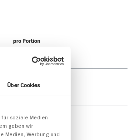
pro Portion
4.594kJ /1.101kcal
89g
Über Cookies
43g
47g
 für soziale Medien
dem geben wir
21g
ale Medien, Werbung und