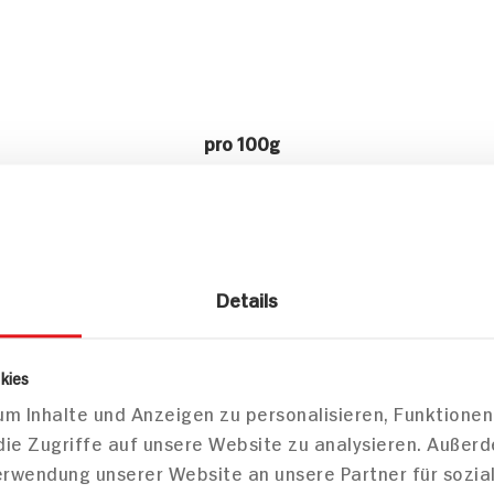
pro 100g
638kJ /153kcal
12g
Details
6g
kies
7g
m Inhalte und Anzeigen zu personalisieren, Funktionen
die Zugriffe auf unsere Website zu analysieren. Außer
3g
Verwendung unserer Website an unsere Partner für sozi