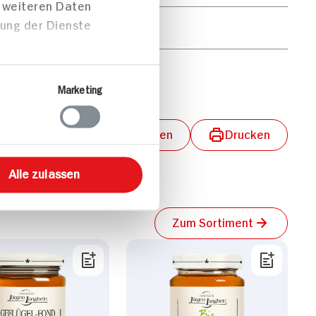
t weiteren Daten
zung der Dienste
22g
3g
Marketing
lungen aktivieren
Teilen
Drucken
Alle zulassen
Zum Sortiment