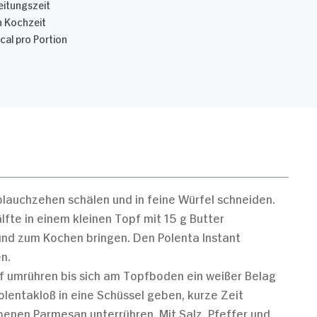
itungszeit
n Kochzeit
kcal pro Portion
blauchzehen schälen und in feine Würfel schneiden.
fte in einem kleinen Topf mit 15 g Butter
und zum Kochen bringen. Den Polenta Instant
n.
pf umrühren bis sich am Topfboden ein weißer Belag
Polentakloß in eine Schüssel geben, kurze Zeit
benen Parmesan unterrühren. Mit Salz, Pfeffer und