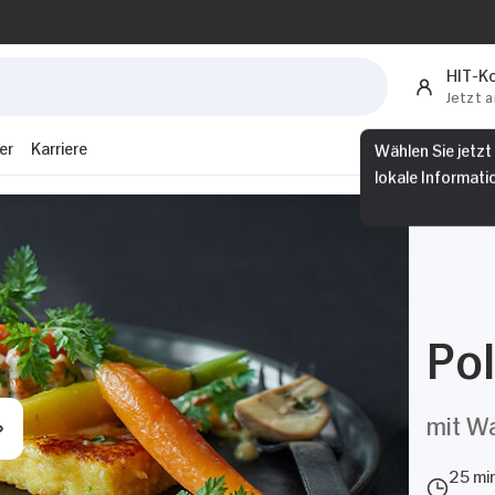
HIT-K
Jetzt 
er
Karriere
Wählen Sie jetzt
lokale Informati
Pol
mit Wa
25 mi