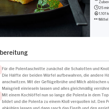
Zubere
25 mi
1.101 
Mittel
bereitung
Für die Polentaschnitte zunächst die Schalotten und Kno
Die Hälfte der beiden Würfel aufbewahren, die andere Häl
anschwitzen. Mit der Geflügelbrühe und Milch ablöschen 
Maisgrieß einrieseln lassen und alles gleichmäßig verrühre
Mit einem Kochlöffel nun so lange die Polenta in dem To
bildet und die Polenta zu einem Kloß verquollen ist. Den 
abkühlen lassen und dann rasch das Eigelb und den gerie