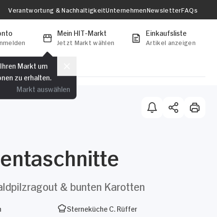
Verantwortung & Nachhaltigkeit
Unternehmen
Newsletter
FAQs
onto
Mein HIT-Markt
Einkaufsliste
anmelden
Jetzt Markt wählen
Artikel anzeigen
 Ihren Markt um
onen zu erhalten.
Markt auswählen
entaschnitte
ldpilzragout & bunten Karotten
n
Sterneküche C. Rüffer