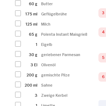
60
g
Butter
175
ml
Geflügelbrühe
125
ml
Milch
65
g
Polenta Instant Maisgrieß
1
Eigelb
30
g
geriebener Parmesan
3
El
Olivenöl
200
g
gemischte Pilze
200
ml
Sahne
3
Zweige Kerbel
1
Limette