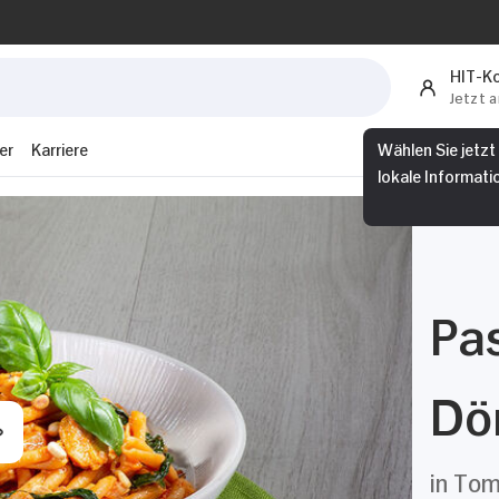
HIT-K
Jetzt 
er
Karriere
Wählen Sie jetzt
lokale Informati
Pas
Dö
in To