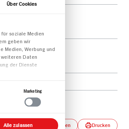
Über Cookies
19g
2g
 für soziale Medien
dem geben wir
96g
ale Medien, Werbung und
t weiteren Daten
zung der Dienste
11g
34g
Marketing
3g
lungen aktivieren
Teilen
Drucken
Alle zulassen