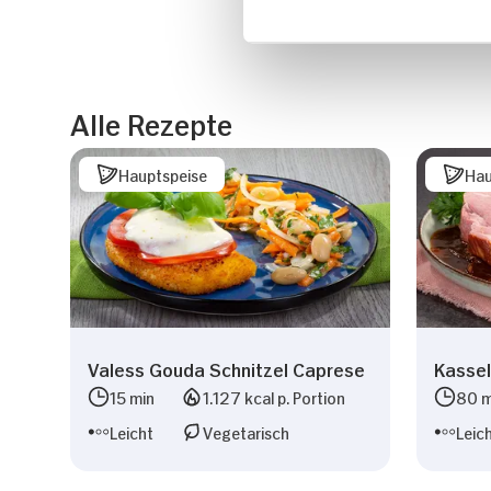
Alle Rezepte
Hauptspeise
Hau
Valess Gouda Schnitzel Caprese
Kassel
15 min
1.127 kcal p. Portion
80 m
Leicht
Vegetarisch
Leic