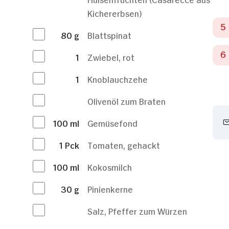
Kichererbsen)
80
g
Blattspinat
1
Zwiebel, rot
1
Knoblauchzehe
Olivenöl zum Braten
100
ml
Gemüsefond
1
Pck
Tomaten, gehackt
100
ml
Kokosmilch
30
g
Pinienkerne
Salz, Pfeffer zum Würzen