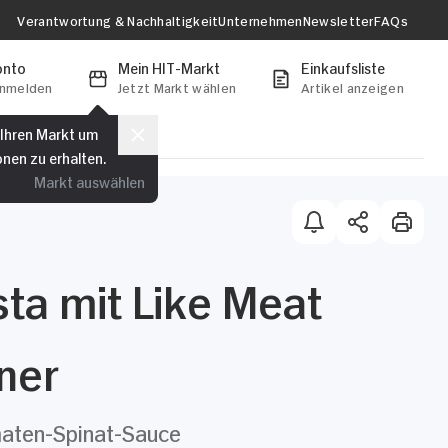
Verantwortung & Nachhaltigkeit
Unternehmen
Newsletter
FAQs
onto
Mein HIT-Markt
Einkaufsliste
anmelden
Jetzt Markt wählen
Artikel anzeigen
 Ihren Markt um
onen zu erhalten.
Markt auswählen
ta mit Like Meat
ner
maten-Spinat-Sauce