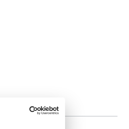
pro Portion
3.028kJ /718kcal