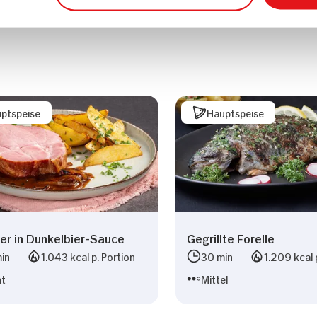
ptspeise
Hauptspeise
er in Dunkelbier-Sauce
Gegrillte Forelle
in
1.043 kcal p. Portion
30 min
1.209 kcal 
ht
Mittel