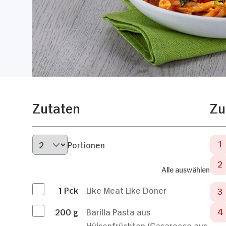
Zutaten
Zu
Portionen
Alle auswählen
1
Pck
Like Meat Like Döner
200
g
Barilla Pasta aus
Hülsenfrüchten (Casarecce aus