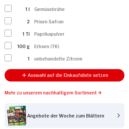
1
l
Gemüsebrühe
2
Prisen Safran
1
Tl
Paprikapulver
100
g
Erbsen (TK)
1
unbehandelte Zitrone
Auswahl auf die Einkaufsliste setzen
Mehr zu unserem nachhaltigem Sortiment
Angebote der Woche zum Blättern