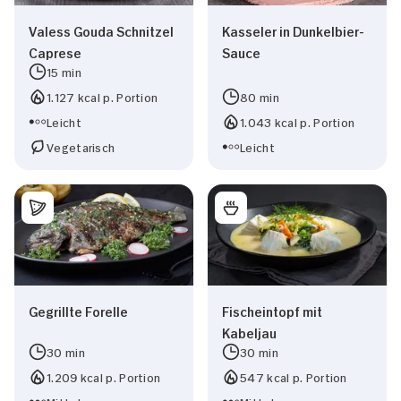
Valess Gouda Schnitzel
Kasseler in Dunkelbier-
Caprese
Sauce
15 min
1.127 kcal p. Portion
80 min
Leicht
1.043 kcal p. Portion
Vegetarisch
Leicht
Gegrillte Forelle
Fischeintopf mit
Kabeljau
30 min
30 min
1.209 kcal p. Portion
547 kcal p. Portion