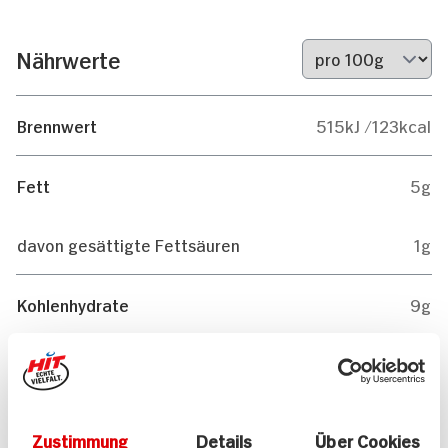
Nährwerte
Brennwert
515kJ /123kcal
Fett
5g
davon gesättigte Fettsäuren
1g
Kohlenhydrate
9g
davon Zucker
0g
Eiweiß
11g
Zustimmung
Details
Über Cookies