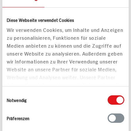
1g
Salz
Diese Webseite verwendet Cookies
Wir verwenden Cookies, um Inhalte und Anzeigen
Mitteilungen aktivieren
zu personalisieren, Funktionen für soziale
Medien anbieten zu können und die Zugriffe auf
Teilen
unsere Website zu analysieren. Außerdem geben
wir Informationen zu Ihrer Verwendung unserer
Drucken
Website an unsere Partner für soziale Medien,
Werbung und Analysen weiter. Unsere Partner
führen diese Informationen möglicherweise mit
weiteren Daten zusammen, die Sie ihnen
Einwilligungsauswahl
Passende Artikel zum Rezept
Mehr
bereitgestellt haben oder die sie im Rahmen
Notwendig
Ihrer Nutzung der Dienste gesammelt haben.
Präferenzen