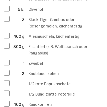
6
El
Olivenöl
8
Black Tiger Gambas oder
Riesengarnelen, küchenfertig
400
g
Miesmuscheln, küchenfertig
300
g
Fischfilet (z.B. Wolfsbarsch oder
Pangasius)
1
Zwiebel
3
Knoblauchzehen
1/2 rote Paprikaschote
1/2 Bund glatte Petersilie
400
g
Rundkornreis