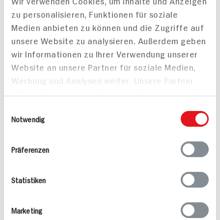
Drucken
Wir verwenden Cookies, um Inhalte und Anzeigen
zu personalisieren, Funktionen für soziale
Medien anbieten zu können und die Zugriffe auf
unsere Website zu analysieren. Außerdem geben
wir Informationen zu Ihrer Verwendung unserer
Alle Rezepte
Mehr
Website an unsere Partner für soziale Medien,
Werbung und Analysen weiter. Unsere Partner
führen diese Informationen möglicherweise mit
weiteren Daten zusammen, die Sie ihnen
Einwilligungsauswahl
bereitgestellt haben oder die sie im Rahmen
Notwendig
Ihrer Nutzung der Dienste gesammelt haben.
Valess Gouda Schnitzel
Kasseler in Dunkelbier-
Präferenzen
Caprese
Sauce
15 min
1.127 kcal p. Portion
80 min
Statistiken
Leicht
1.043 kcal p. Portion
Vegetarisch
Leicht
Marketing