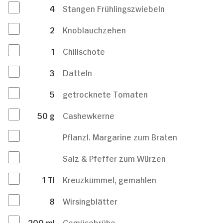
4
Stangen Frühlingszwiebeln
2
Knoblauchzehen
1
Chilischote
3
Datteln
5
getrocknete Tomaten
50
g
Cashewkerne
Pflanzl. Margarine zum Braten
Salz & Pfeffer zum Würzen
1
Tl
Kreuzkümmel, gemahlen
8
Wirsingblätter
200
ml
Gemüsebrühe