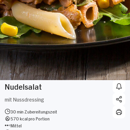
Nudelsalat
mit Nussdressing
30 min Zubereitungszeit
570 kcal pro Portion
Mittel