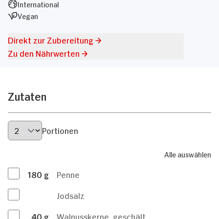
International
Vegan
Direkt zur Zubereitung
Zu den Nährwerten
Zutaten
Portionen
Alle auswählen
180
g
Penne
Jodsalz
40
g
Walnusskerne, geschält