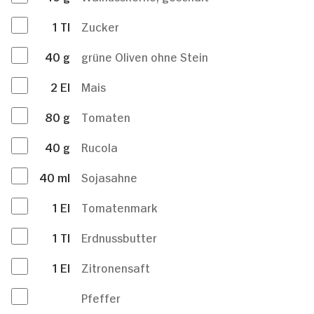
1
Tl
Zucker
40
g
grüne Oliven ohne Stein
2
El
Mais
80
g
Tomaten
40
g
Rucola
40
ml
Sojasahne
1
El
Tomatenmark
1
Tl
Erdnussbutter
1
El
Zitronensaft
Pfeffer