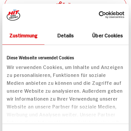
Teilen
Drucken
Zustimmung
Details
Über Cookies
Passende Artikel zum Rezept
Mehr
Diese Webseite verwendet Cookies
Wir verwenden Cookies, um Inhalte und Anzeigen
zu personalisieren, Funktionen für soziale
Medien anbieten zu können und die Zugriffe auf
unsere Website zu analysieren. Außerdem geben
wir Informationen zu Ihrer Verwendung unserer
Barilla Pasta Penne
Barilla Pasta Piccolini
Website an unsere Partner für soziale Medien,
Rigate
Mini Penne R.
Werbung und Analysen weiter. Unsere Partner
500g Packung
500g Packung
führen diese Informationen möglicherweise mit
DAUER
DAUER
DISCOUNT
DISCOUNT
weiteren Daten zusammen, die Sie ihnen
PREIS
PREIS