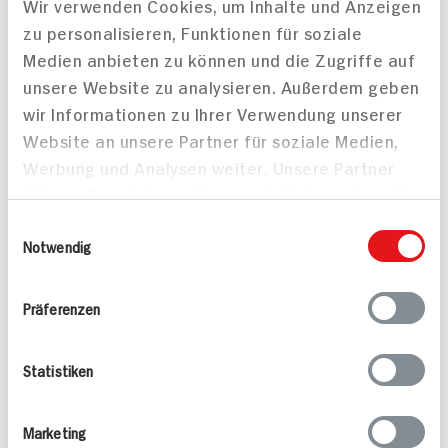
PREIS
Wir verwenden Cookies, um Inhalte und Anzeigen
zu personalisieren, Funktionen für soziale
Mehr anzeigen
Medien anbieten zu können und die Zugriffe auf
unsere Website zu analysieren. Außerdem geben
wir Informationen zu Ihrer Verwendung unserer
Website an unsere Partner für soziale Medien,
Alle Rezepte
Mehr
Werbung und Analysen weiter. Unsere Partner
führen diese Informationen möglicherweise mit
weiteren Daten zusammen, die Sie ihnen
Einwilligungsauswahl
bereitgestellt haben oder die sie im Rahmen
Notwendig
Ihrer Nutzung der Dienste gesammelt haben.
Präferenzen
Pikante Nackensteaks
Mandel-Rotbarsch
25 min
15 min
622 kcal p. Portion
725 kcal p. Portion
Statistiken
Leicht
Leicht
Marketing