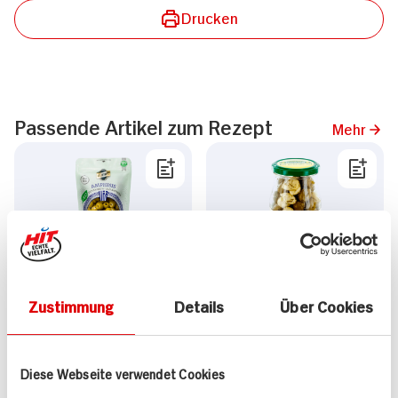
Drucken
Passende Artikel zum Rezept
Mehr
Dumet Oliven Amphisis
Feinkost Dittmann
Bio grün
Knoblaucholiven ohne
Zustimmung
Details
Über Cookies
Stein
270g Beutel
ZUM
AKTUELLEN
Diese Webseite verwendet Cookies
4.
49
TAGES-