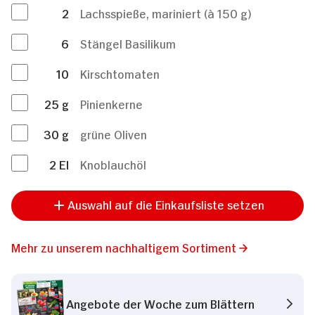
2
Lachsspieße, mariniert (à 150 g)
6
Stängel Basilikum
10
Kirschtomaten
25
g
Pinienkerne
30
g
grüne Oliven
2
El
Knoblauchöl
Auswahl auf die Einkaufsliste setzen
Mehr zu unserem nachhaltigem Sortiment
Angebote der Woche zum Blättern