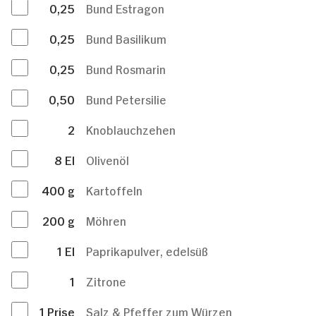
0,25
Bund Estragon
0,25
Bund Basilikum
0,25
Bund Rosmarin
0,50
Bund Petersilie
2
Knoblauchzehen
8
El
Olivenöl
400
g
Kartoffeln
200
g
Möhren
1
El
Paprikapulver, edelsüß
1
Zitrone
1
Prise
Salz & Pfeffer zum Würzen