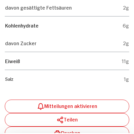
davon gesättigte Fettsäuren
2g
Kohlenhydrate
6g
davon Zucker
2g
Eiweiß
11g
1g
Salz
Mitteilungen aktivieren
Teilen
Drucken