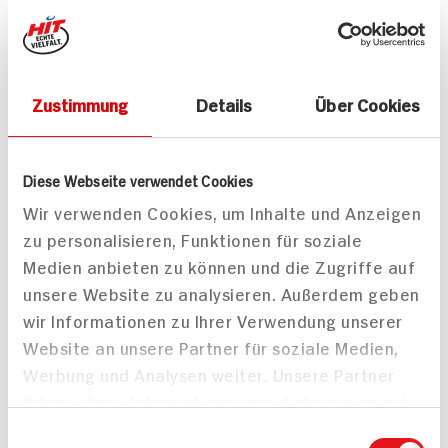
Zustimmung
Details
Über Cookies
Alle Rezepte
Mehr
Diese Webseite verwendet Cookies
Wir verwenden Cookies, um Inhalte und Anzeigen
zu personalisieren, Funktionen für soziale
Medien anbieten zu können und die Zugriffe auf
Pikante Nackensteaks
Mandel-Rotbarsch
unsere Website zu analysieren. Außerdem geben
25 min
15 min
wir Informationen zu Ihrer Verwendung unserer
622 kcal p. Portion
725 kcal p. Portion
Website an unsere Partner für soziale Medien,
Leicht
Leicht
Werbung und Analysen weiter. Unsere Partner
führen diese Informationen möglicherweise mit
weiteren Daten zusammen, die Sie ihnen
Einwilligungsauswahl