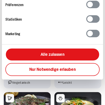
Präferenzen
Alle Rezepte
Mehr
Statistiken
Marketing
Valess Gouda Schnitzel
Kasseler in Dunkelbier-
Alle zulassen
Caprese
Sauce
15 min
Nur Notwendige erlauben
1.127 kcal p. Portion
80 min
Leicht
1.043 kcal p. Portion
Vegetarisch
Leicht