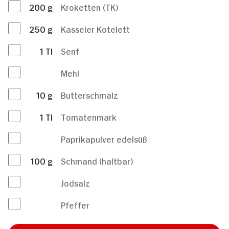
200
g
Kroketten (TK)
250
g
Kasseler Kotelett
1
Tl
Senf
Mehl
10
g
Butterschmalz
1
Tl
Tomatenmark
Paprikapulver edelsüß
100
g
Schmand (haltbar)
Jodsalz
Pfeffer