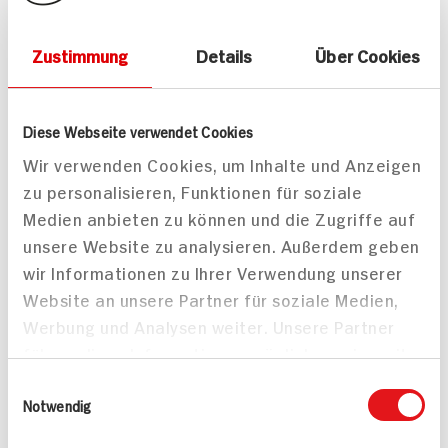
Zustimmung
Details
Über Cookies
Passende Artikel zum Rezept
Mehr
Diese Webseite verwendet Cookies
Wir verwenden Cookies, um Inhalte und Anzeigen
zu personalisieren, Funktionen für soziale
Medien anbieten zu können und die Zugriffe auf
ja! Kroketten
Agrarfrost Geniesser
unsere Website zu analysieren. Außerdem geben
Kroketten
750g Beutel
wir Informationen zu Ihrer Verwendung unserer
600g Packung
DAUER
Website an unsere Partner für soziale Medien,
DISCOUNT
PREIS
Werbung und Analysen weiter. Unsere Partner
1.
59
2.
49
führen diese Informationen möglicherweise mit
weiteren Daten zusammen, die Sie ihnen
Einwilligungsauswahl
bereitgestellt haben oder die sie im Rahmen
Notwendig
Mehr anzeigen
Ihrer Nutzung der Dienste gesammelt haben.