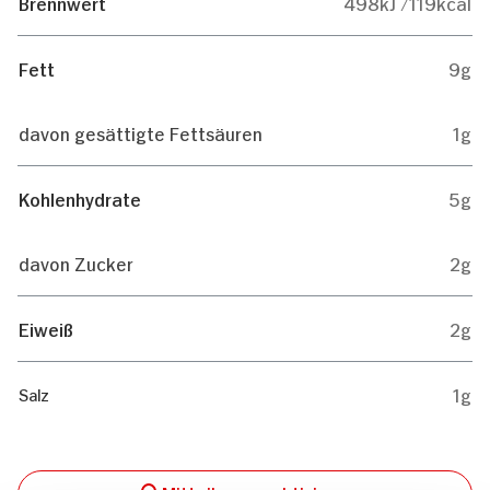
Brennwert
498kJ /119kcal
Fett
9g
davon gesättigte Fettsäuren
1g
Kohlenhydrate
5g
davon Zucker
2g
Eiweiß
2g
1g
Salz