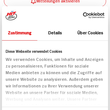
Mitteilungen aktivieren
Teilen
Drucken
Zustimmung
Details
Über Cookies
Diese Webseite verwendet Cookies
Alle Rezepte
Mehr
Wir verwenden Cookies, um Inhalte und Anzeigen
zu personalisieren, Funktionen für soziale
Medien anbieten zu können und die Zugriffe auf
unsere Website zu analysieren. Außerdem geben
wir Informationen zu Ihrer Verwendung unserer
Valess Gouda Schnitzel
Kasseler in Dunkelbier-
Website an unsere Partner für soziale Medien,
Caprese
Sauce
Werbung und Analysen weiter. Unsere Partner
15 min
führen diese Informationen möglicherweise mit
1.127 kcal p. Portion
80 min