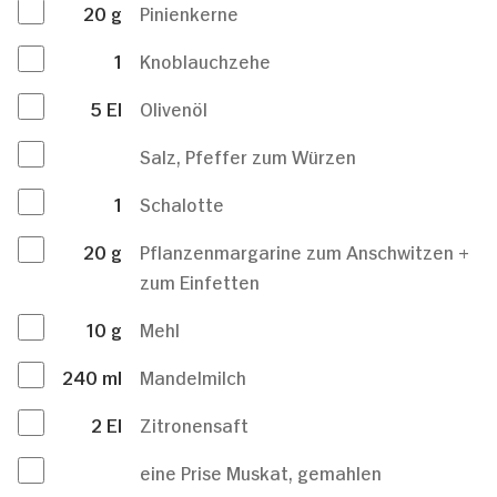
20
g
Pinienkerne
1
Knoblauchzehe
5
El
Olivenöl
Salz, Pfeffer zum Würzen
1
Schalotte
20
g
Pflanzenmargarine zum Anschwitzen +
zum Einfetten
10
g
Mehl
240
ml
Mandelmilch
2
El
Zitronensaft
eine Prise Muskat, gemahlen