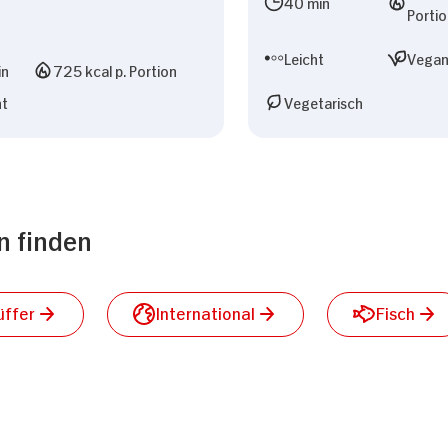
40 min
Porti
Leicht
Vega
in
725 kcal p. Portion
ht
Vegetarisch
n finden
üffer
International
Fisch