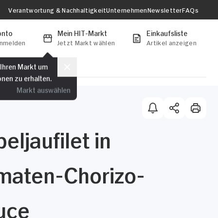
Verantwortung & Nachhaltigkeit
Unternehmen
Newsletter
FAQs
onto
Mein HIT-Markt
Einkaufsliste
anmelden
Jetzt Markt wählen
Artikel anzeigen
 Ihren Markt um
onen zu erhalten.
Markt auswählen
eljaufilet in
maten-Chorizo-
uce