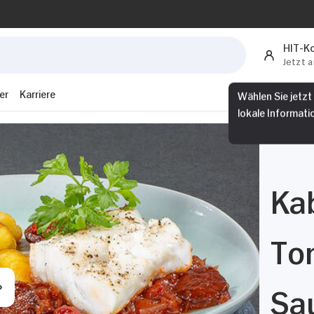
HIT-K
Jetzt 
er
Karriere
Wählen Sie jetzt
lokale Informati
Kab
To
Sa