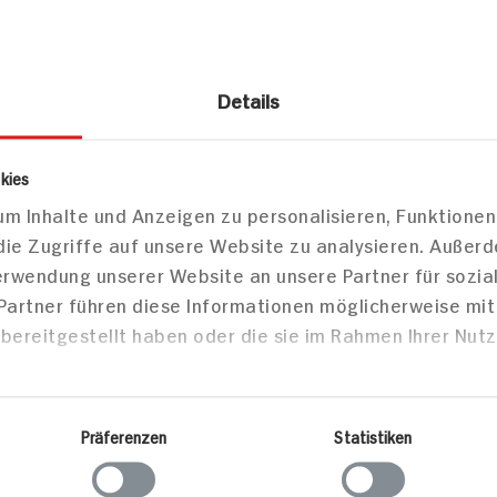
pro 100g
637kJ /152kcal
Details
4g
kies
2g
m Inhalte und Anzeigen zu personalisieren, Funktionen
die Zugriffe auf unsere Website zu analysieren. Außer
18g
Verwendung unserer Website an unsere Partner für sozi
 Partner führen diese Informationen möglicherweise mi
2g
bereitgestellt haben oder die sie im Rahmen Ihrer Nut
9g
Präferenzen
Statistiken
0g