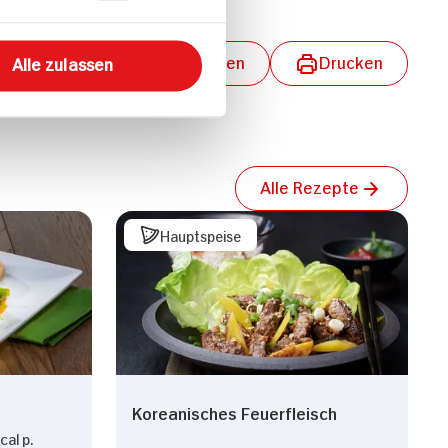
lungen aktivieren
Teilen
Drucken
Alle zulassen
Alle Rezepte
Hauptspeise
Koreanisches Feuerfleisch
al p.