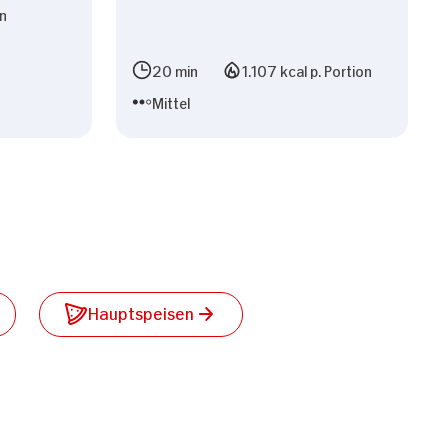
on
n
20 min
1.107 kcal p. Portion
Mittel
Hauptspeisen