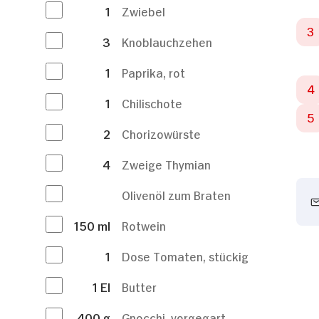
1
Zwiebel
3
Knoblauchzehen
1
Paprika, rot
1
Chilischote
2
Chorizowürste
4
Zweige Thymian
Olivenöl zum Braten
150
ml
Rotwein
1
Dose Tomaten, stückig
1
El
Butter
400
g
Gnocchi, vorgegart