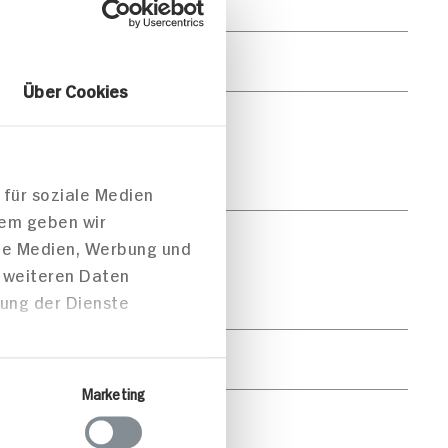
pro Portion
5.861kJ /1.396kcal
Über Cookies
39g
16g
 für soziale Medien
dem geben wir
161g
ale Medien, Werbung und
t weiteren Daten
22g
zung der Dienste
87g
Marketing
4g