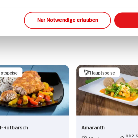
Mittei
Nur Notwendige erlauben
ptspeise
Hauptspeise
l-Rotbarsch
Amaranth
662 kc