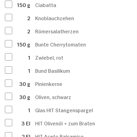
150
g
Ciabatta
2
Knoblauchzehen
2
Römersalatherzen
150
g
Bunte Cherrytomaten
1
Zwiebel, rot
1
Bund Basilikum
30
g
Pinienkerne
30
g
Oliven, schwarz
1
Glas HIT Stangenspargel
3
El
HIT Olivenöl + zum Braten
2
El
HIT Aceto Balsamico