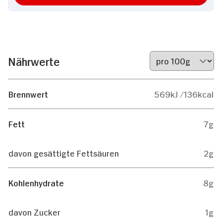
Nährwerte
Brennwert
569kJ /136kcal
Fett
7g
davon gesättigte Fettsäuren
2g
Kohlenhydrate
8g
davon Zucker
1g