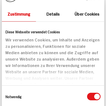
Zustimmung
Details
Über Cookies
Giovanni Ferrari
HIT Ciabatta Classica
Diese Webseite verwendet Cookies
Parmigiano Reggiano
300g Packung
Wir verwenden Cookies, um Inhalte und Anzeigen
24 Monate gereift
DAUER
DISCOUNT
zu personalisieren, Funktionen für soziale
150g Packung
PREIS
Medien anbieten zu können und die Zugriffe auf
0.
99
5.
49
unsere Website zu analysieren. Außerdem geben
wir Informationen zu Ihrer Verwendung unserer
Mehr anzeigen
Website an unsere Partner für soziale Medien,
Werbung und Analysen weiter. Unsere Partner
führen diese Informationen möglicherweise mit
weiteren Daten zusammen, die Sie ihnen
Einwilligungsauswahl
Alle Rezepte
Mehr
bereitgestellt haben oder die sie im Rahmen
Notwendig
Ihrer Nutzung der Dienste gesammelt haben.