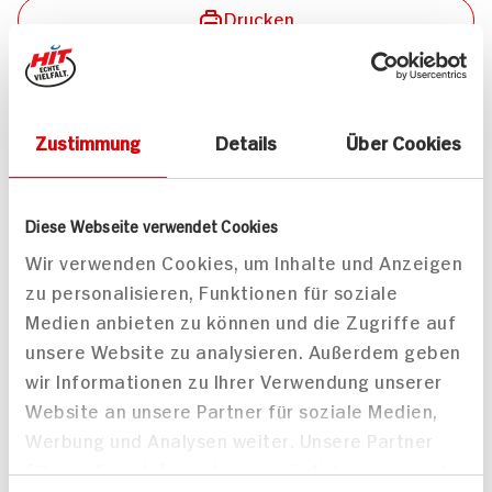
Drucken
Zustimmung
Details
Über Cookies
Passende Artikel zum Rezept
Mehr
Diese Webseite verwendet Cookies
Wir verwenden Cookies, um Inhalte und Anzeigen
zu personalisieren, Funktionen für soziale
Medien anbieten zu können und die Zugriffe auf
ja! Mandeln gemahlen,
ja! Mandeln gemahlen
unsere Website zu analysieren. Außerdem geben
blanchiert
200g Beutel
wir Informationen zu Ihrer Verwendung unserer
100g Beutel
Website an unsere Partner für soziale Medien,
DAUER
DAUER
DISCOUNT
DISCOUNT
Werbung und Analysen weiter. Unsere Partner
PREIS
PREIS
1.
49
2.
49
führen diese Informationen möglicherweise mit