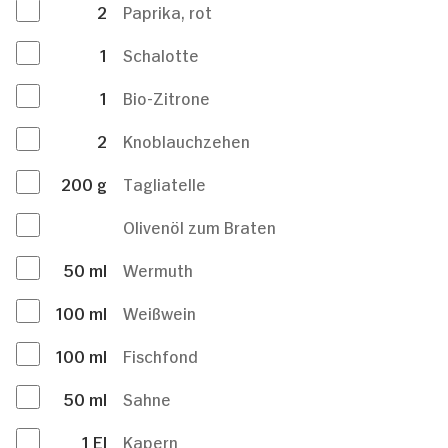
2
Paprika, rot
1
Schalotte
1
Bio-Zitrone
2
Knoblauchzehen
200
g
Tagliatelle
Olivenöl zum Braten
50
ml
Wermuth
100
ml
Weißwein
100
ml
Fischfond
50
ml
Sahne
1
El
Kapern