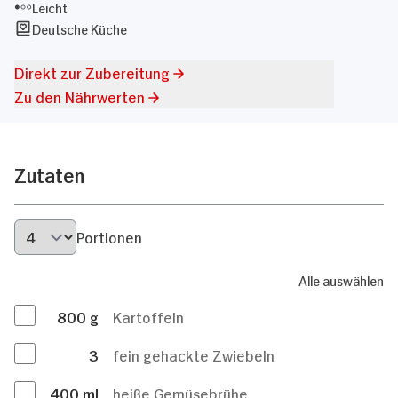
Leicht
Deutsche Küche
Direkt zur Zubereitung
Zu den Nährwerten
Zutaten
Portionen
Alle auswählen
800
g
Kartoffeln
3
fein gehackte Zwiebeln
400
ml
heiße Gemüsebrühe