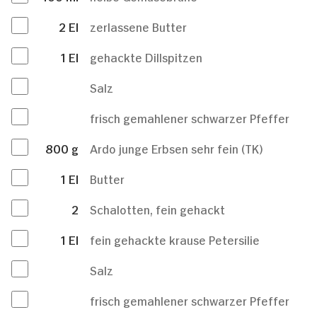
2
El
zerlassene Butter
1
El
gehackte Dillspitzen
Salz
frisch gemahlener schwarzer Pfeffer
800
g
Ardo junge Erbsen sehr fein (TK)
1
El
Butter
2
Schalotten, fein gehackt
1
El
fein gehackte krause Petersilie
Salz
frisch gemahlener schwarzer Pfeffer