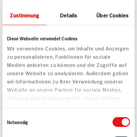
davon Zucker
0g
Zustimmung
Details
Über Cookies
Eiweiß
1g
Diese Webseite verwendet Cookies
0g
Salz
Wir verwenden Cookies, um Inhalte und Anzeigen
zu personalisieren, Funktionen für soziale
Medien anbieten zu können und die Zugriffe auf
unsere Website zu analysieren. Außerdem geben
Mitteilungen aktivieren
wir Informationen zu Ihrer Verwendung unserer
Teilen
Website an unsere Partner für soziale Medien,
Werbung und Analysen weiter. Unsere Partner
Drucken
führen diese Informationen möglicherweise mit
weiteren Daten zusammen, die Sie ihnen
Einwilligungsauswahl
bereitgestellt haben oder die sie im Rahmen
Notwendig
Ihrer Nutzung der Dienste gesammelt haben.