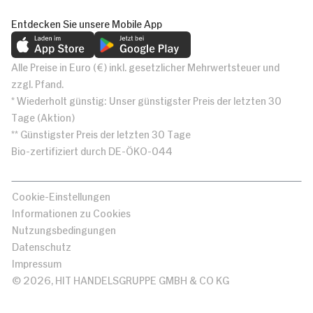
Entdecken Sie unsere Mobile App
Alle Preise in Euro (€) inkl. gesetzlicher Mehrwertsteuer und
zzgl. Pfand.
* Wiederholt günstig: Unser günstigster Preis der letzten 30
Tage (Aktion)
** Günstigster Preis der letzten 30 Tage
Bio-zertifiziert durch DE-ÖKO-044
Cookie-Einstellungen
Informationen zu Cookies
Nutzungsbedingungen
Datenschutz
Impressum
© 2026, HIT HANDELSGRUPPE GMBH & CO KG