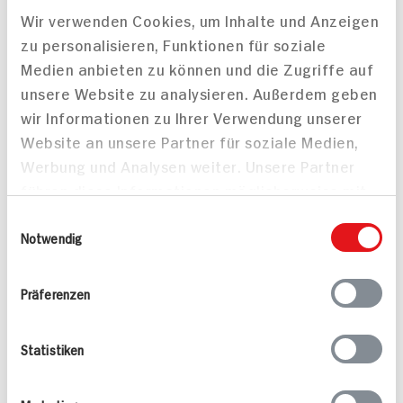
25x2,25g Packung
Wir verwenden Cookies, um Inhalte und Anzeigen
DAUER
DAUER
DISCOUNT
DISCOUNT
zu personalisieren, Funktionen für soziale
PREIS
PREIS
Medien anbieten zu können und die Zugriffe auf
2.
35
0.
89
unsere Website zu analysieren. Außerdem geben
wir Informationen zu Ihrer Verwendung unserer
Mehr anzeigen
Website an unsere Partner für soziale Medien,
Werbung und Analysen weiter. Unsere Partner
führen diese Informationen möglicherweise mit
weiteren Daten zusammen, die Sie ihnen
Alle Rezepte
Einwilligungsauswahl
Mehr
bereitgestellt haben oder die sie im Rahmen
Notwendig
Ihrer Nutzung der Dienste gesammelt haben.
Präferenzen
Statistiken
Pikante Nackensteaks
Mandel-Rotbarsch
25 min
15 min