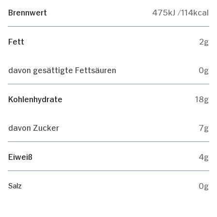
Brennwert
475kJ /114kcal
Fett
2g
davon gesättigte Fettsäuren
0g
Kohlenhydrate
18g
davon Zucker
7g
Eiweiß
4g
0g
Salz