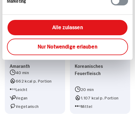
Marketing
622 kcal p. Portion
725 kcal p. Portion
Leicht
Leicht
Alle zulassen
Nur Notwendige erlauben
Amaranth
Koreanisches
40 min
Feuerfleisch
662 kcal p. Portion
Leicht
20 min
Vegan
1.107 kcal p. Portion
Vegetarisch
Mittel