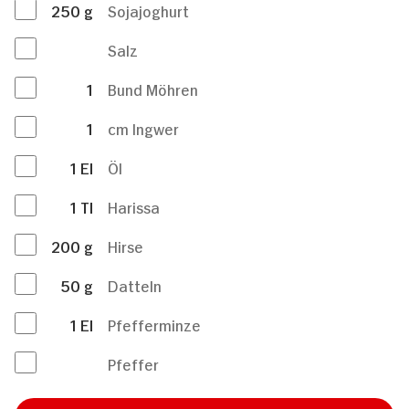
250
g
Sojajoghurt
Salz
1
Bund Möhren
1
cm Ingwer
1
El
Öl
1
Tl
Harissa
200
g
Hirse
50
g
Datteln
1
El
Pfefferminze
Pfeffer