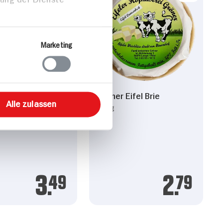
Marketing
rie de Meaux
Gröner Eifel Brie
Alle zulassen
100g
3.
49
2.
79