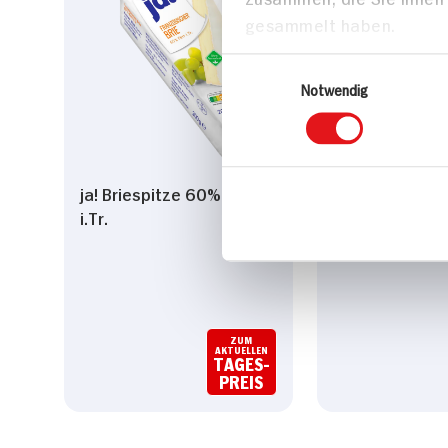
gesammelt haben.
Einwilligungsauswahl
Notwendig
ja! Briespitze 60% Fett
Aoste Stickado
i.Tr.
70g Packung
ZUM
AKTUELLEN
TAGES-
PREIS