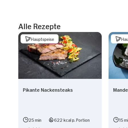
Alle Rezepte
Hauptspeise
Hau
Pikante Nackensteaks
Mande
25 min
622 kcal p. Portion
15 m