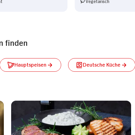
ht
Vegetarisch
n finden
Hauptspeisen
Deutsche Küche