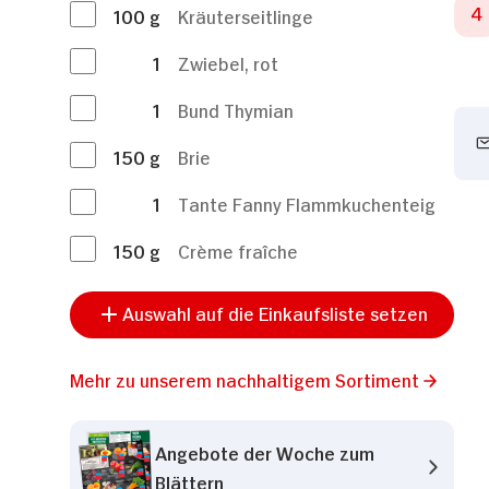
100
g
Kräuterseitlinge
1
Zwiebel, rot
1
Bund Thymian
150
g
Brie
1
Tante Fanny Flammkuchenteig
150
g
Crème fraîche
Auswahl auf die Einkaufsliste setzen
Mehr zu unserem nachhaltigem Sortiment
Angebote der Woche zum
Blättern