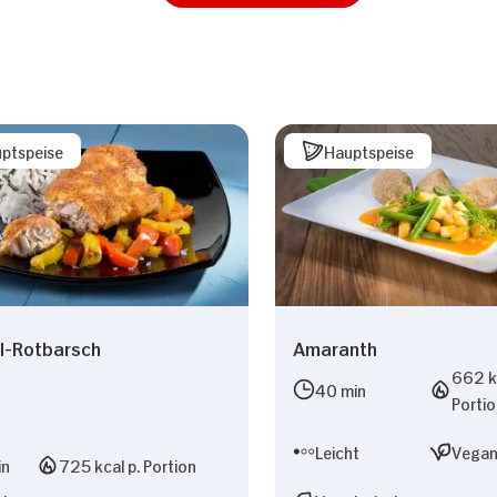
ptspeise
Hauptspeise
l-Rotbarsch
Amaranth
662 kc
40 min
Porti
Leicht
Vega
in
725 kcal p. Portion