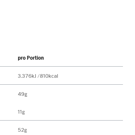
pro Portion
3.376kJ /810kcal
49g
11g
52g