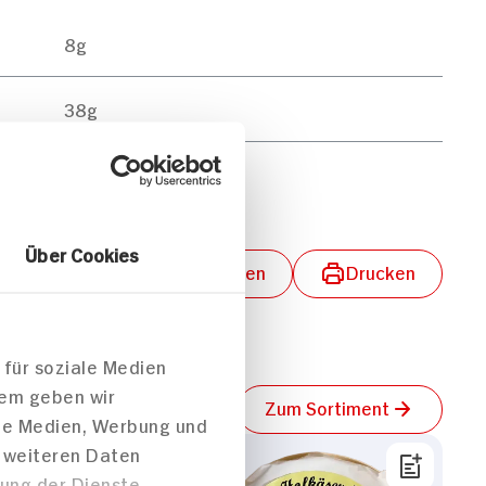
8g
38g
3g
Über Cookies
lungen aktivieren
Teilen
Drucken
 für soziale Medien
dem geben wir
Zum Sortiment
ale Medien, Werbung und
t weiteren Daten
zung der Dienste