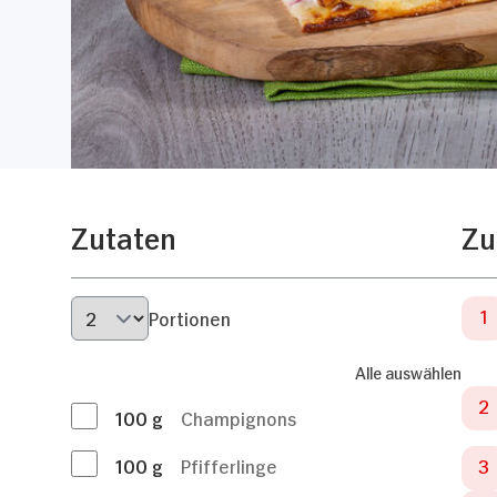
Zutaten
Zu
Portionen
Alle auswählen
100
g
Champignons
100
g
Pfifferlinge