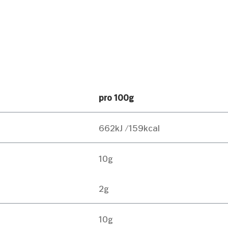
pro 100g
662kJ /159kcal
10g
2g
10g