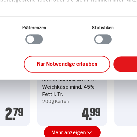
Präferenzen
Statistiken
Fromi B
100g
 Brie
Nur Notwendige erlauben
Brie de Meaux AOP Frz.
Weichkäse mind. 45%
Fett i. Tr.
200g Karton
2.
79
4.
99
Mehr anzeigen