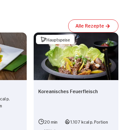
Alle Rezepte
Hauptspeise
Koreanisches Feuerfleisch
al p.
on
n
20 min
1.107 kcal p. Portion