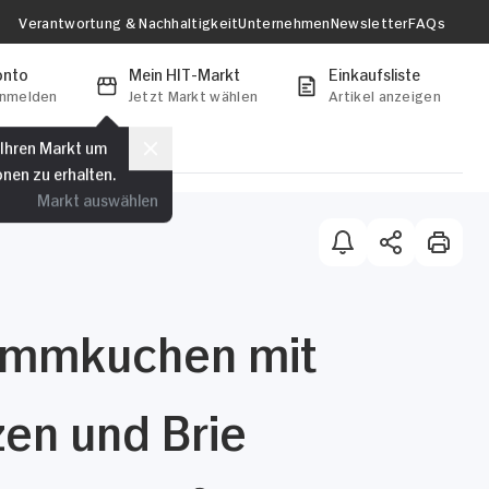
Verantwortung & Nachhaltigkeit
Unternehmen
Newsletter
FAQs
onto
Mein HIT-Markt
Einkaufsliste
anmelden
Jetzt Markt wählen
Artikel anzeigen
 Ihren Markt um
onen zu erhalten.
Markt auswählen
ammkuchen mit
zen und Brie