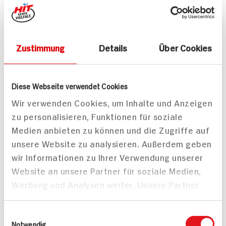
Passende Artikel zum Rezept
Zustimmung
Details
Über Cookies
Mehr
Diese Webseite verwendet Cookies
Wir verwenden Cookies, um Inhalte und Anzeigen
zu personalisieren, Funktionen für soziale
Medien anbieten zu können und die Zugriffe auf
BIO Koriander gemahlen
Bio Wagner Koriander
33g
ganz
unsere Website zu analysieren. Außerdem geben
33g Dose
wir Informationen zu Ihrer Verwendung unserer
Website an unsere Partner für soziale Medien,
ZUM
AKTUELLEN
4.
29
TAGES-
Werbung und Analysen weiter. Unsere Partner
PREIS
führen diese Informationen möglicherweise mit
weiteren Daten zusammen, die Sie ihnen
Mehr anzeigen
Einwilligungsauswahl
bereitgestellt haben oder die sie im Rahmen
Notwendig