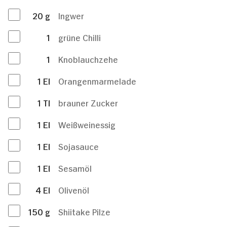
20
g
Ingwer
1
grüne Chilli
1
Knoblauchzehe
1
El
Orangenmarmelade
1
Tl
brauner Zucker
1
El
Weißweinessig
1
El
Sojasauce
1
El
Sesamöl
4
El
Olivenöl
150
g
Shiitake Pilze