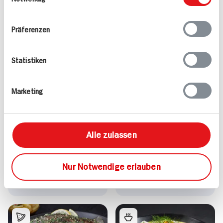
Ihrer Nutzung der Dienste gesammelt haben.
Präferenzen
Alle Rezepte
Mehr
Statistiken
Marketing
Valess Gouda Schnitzel
Kasseler in Dunkelbier-
Caprese
Sauce
Alle zulassen
15 min
1.127 kcal p. Portion
80 min
Nur Notwendige erlauben
Leicht
1.043 kcal p. Portion
Vegetarisch
Leicht