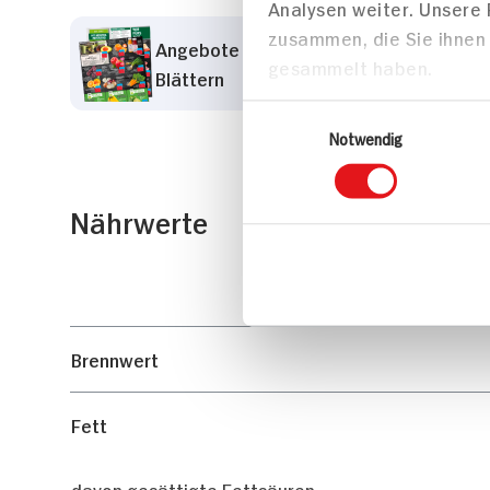
Analysen weiter. Unsere
zusammen, die Sie ihnen 
Angebote der Woche zum
gesammelt haben.
Blättern
Einwilligungsauswahl
Notwendig
Nährwerte
Brennwert
Fett
davon gesättigte Fettsäuren