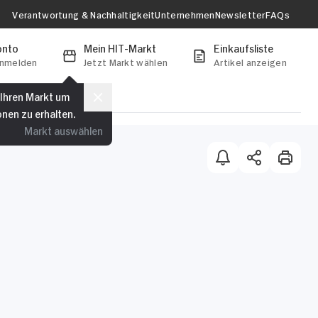
Verantwortung & Nachhaltigkeit
Unternehmen
Newsletter
FAQs
onto
Mein HIT-Markt
Einkaufsliste
anmelden
Jetzt Markt wählen
Artikel anzeigen
 Ihren Markt um
onen zu erhalten.
Markt auswählen