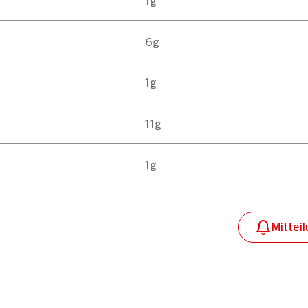
6g
1g
11g
1g
Mittei