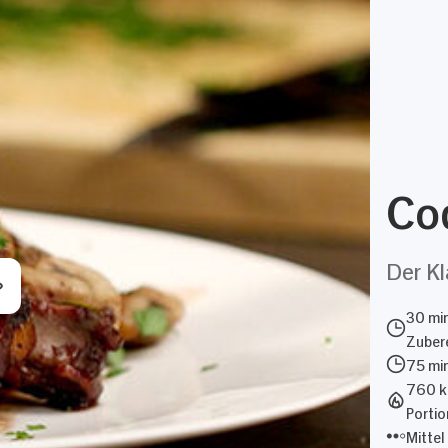
Co
Der Kl
30 mi
Zubere
75 mi
760 k
Portio
Mittel