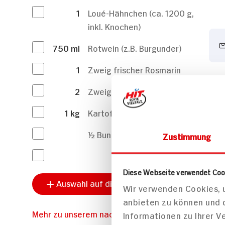
1
Loué-Hähnchen (ca. 1200 g,
inkl. Knochen)
750
ml
Rotwein (z.B. Burgunder)
1
Zweig frischer Rosmarin
2
Zweige frischer Thymian
1
kg
Kartoffeln
½ Bund glatte Petersilie
Zustimmung
Diese Webseite verwendet Coo
Auswahl auf die Einkaufsliste setzen
Wir verwenden Cookies, u
anbieten zu können und 
Mehr zu unserem nachhaltigem Sortiment
Informationen zu Ihrer 