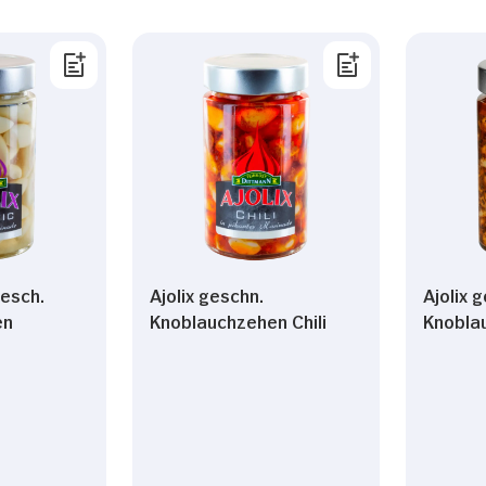
gesch.
Ajolix geschn.
Ajolix 
en
Knoblauchzehen Chili
Knobla