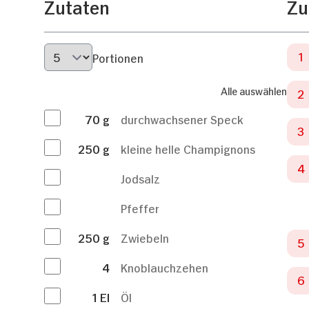
Zutaten
Zu
Portionen
Alle auswählen
70
g
durchwachsener Speck
250
g
kleine helle Champignons
Jodsalz
Pfeffer
250
g
Zwiebeln
4
Knoblauchzehen
1
El
Öl