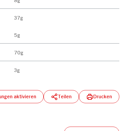
37g
5g
70g
3g
lungen aktivieren
Teilen
Drucken