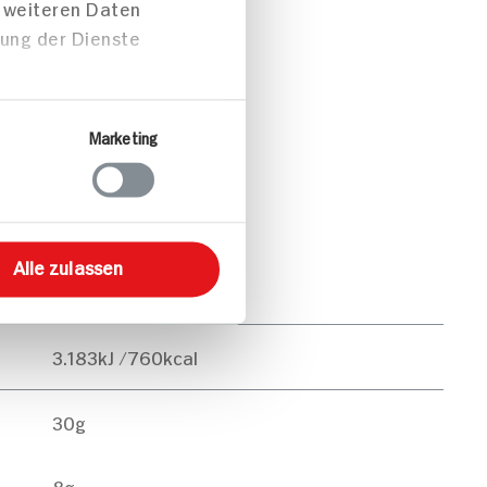
t weiteren Daten
zung der Dienste
Marketing
Alle zulassen
pro Portion
3.183kJ /760kcal
30g
8g