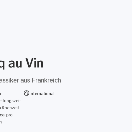
q au Vin
assiker aus Frankreich
n
International
itungszeit
n Kochzeit
cal pro
n