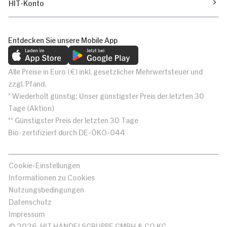
HIT-Konto
Entdecken Sie unsere Mobile App
Alle Preise in Euro (€) inkl. gesetzlicher Mehrwertsteuer und
zzgl. Pfand.
* Wiederholt günstig: Unser günstigster Preis der letzten 30
Tage (Aktion)
** Günstigster Preis der letzten 30 Tage
Bio-zertifiziert durch DE-ÖKO-044
Cookie-Einstellungen
Informationen zu Cookies
Nutzungsbedingungen
Datenschutz
Impressum
© 2026, HIT HANDELSGRUPPE GMBH & CO KG