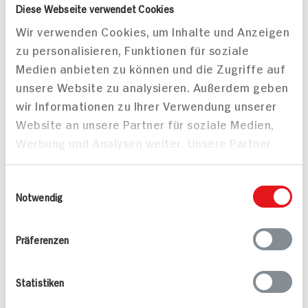
250g Packung
400g Packung
Diese Webseite verwendet Cookies
DAUER
Wir verwenden Cookies, um Inhalte und Anzeigen
DISCOUNT
PREIS
zu personalisieren, Funktionen für soziale
1.
99
1.
69
Medien anbieten zu können und die Zugriffe auf
unsere Website zu analysieren. Außerdem geben
wir Informationen zu Ihrer Verwendung unserer
Website an unsere Partner für soziale Medien,
Werbung und Analysen weiter. Unsere Partner
Alle Rezepte
Mehr
führen diese Informationen möglicherweise mit
weiteren Daten zusammen, die Sie ihnen
Einwilligungsauswahl
bereitgestellt haben oder die sie im Rahmen
Notwendig
Ihrer Nutzung der Dienste gesammelt haben.
Präferenzen
Valess Gouda Schnitzel
Kasseler in Dunkelbier-
Caprese
Sauce
Statistiken
15 min
1.127 kcal p. Portion
80 min