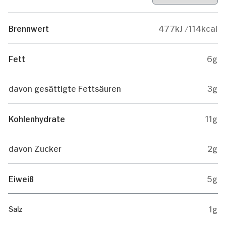
Brennwert
477kJ /114kcal
Fett
6g
davon gesättigte Fettsäuren
3g
Kohlenhydrate
11g
davon Zucker
2g
Eiweiß
5g
1g
Salz