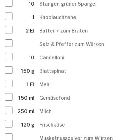
10
Stangen grüner Spargel
1
Knoblauchzehe
2
El
Butter + zum Braten
Salz & Pfeffer zum Würzen
10
Cannelloni
150
g
Blattspinat
1
El
Mehl
150
ml
Gemüsefond
250
ml
Milch
120
g
Frischkäse
Muskatnusspulver zum Würzen