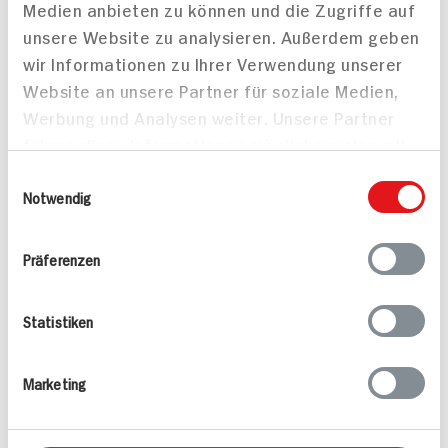
Medien anbieten zu können und die Zugriffe auf
Drucken
unsere Website zu analysieren. Außerdem geben
wir Informationen zu Ihrer Verwendung unserer
Website an unsere Partner für soziale Medien,
Werbung und Analysen weiter. Unsere Partner
führen diese Informationen möglicherweise mit
Alle Rezepte
Mehr
weiteren Daten zusammen, die Sie ihnen
Einwilligungsauswahl
bereitgestellt haben oder die sie im Rahmen
Notwendig
Ihrer Nutzung der Dienste gesammelt haben.
Präferenzen
Valess Gouda Schnitzel
Kasseler in Dunkelbier-
Statistiken
Caprese
Sauce
15 min
Marketing
1.127 kcal p. Portion
80 min
Leicht
1.043 kcal p. Portion
Vegetarisch
Leicht