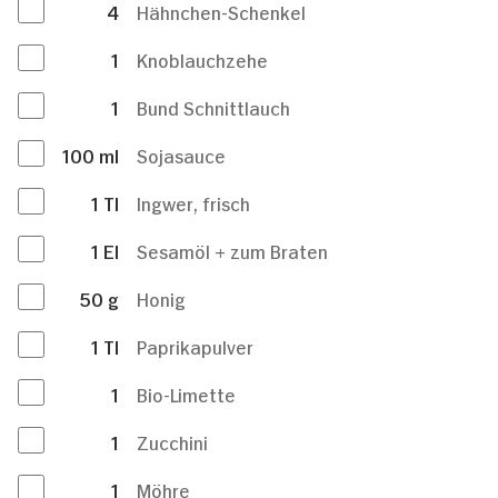
4
Hähnchen-Schenkel
1
Knoblauchzehe
1
Bund Schnittlauch
100
ml
Sojasauce
1
Tl
Ingwer, frisch
1
El
Sesamöl + zum Braten
50
g
Honig
1
Tl
Paprikapulver
1
Bio-Limette
1
Zucchini
1
Möhre