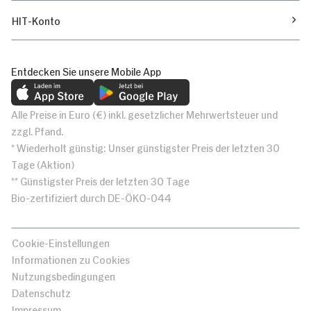
HIT-Konto
Entdecken Sie unsere Mobile App
Alle Preise in Euro (€) inkl. gesetzlicher Mehrwertsteuer und
zzgl. Pfand.
* Wiederholt günstig: Unser günstigster Preis der letzten 30
Tage (Aktion)
** Günstigster Preis der letzten 30 Tage
Bio-zertifiziert durch DE-ÖKO-044
Cookie-Einstellungen
Informationen zu Cookies
Nutzungsbedingungen
Datenschutz
Impressum