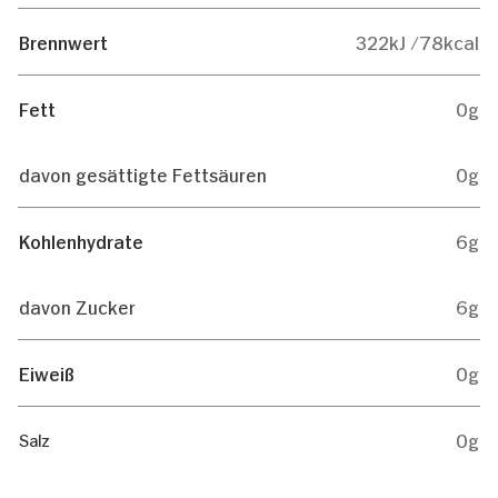
Brennwert
322kJ /78kcal
Fett
0g
davon gesättigte Fettsäuren
0g
Kohlenhydrate
6g
davon Zucker
6g
Eiweiß
0g
0g
Salz