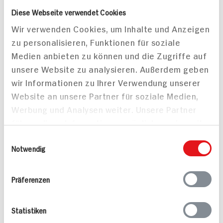
Valess Gouda Schnitzel
Kasseler in Dunkelbier-
Diese Webseite verwendet Cookies
Caprese
Sauce
15 min
Wir verwenden Cookies, um Inhalte und Anzeigen
1.127 kcal p. Portion
80 min
zu personalisieren, Funktionen für soziale
Medien anbieten zu können und die Zugriffe auf
Leicht
1.043 kcal p. Portion
unsere Website zu analysieren. Außerdem geben
Vegetarisch
Leicht
wir Informationen zu Ihrer Verwendung unserer
Website an unsere Partner für soziale Medien,
Werbung und Analysen weiter. Unsere Partner
führen diese Informationen möglicherweise mit
weiteren Daten zusammen, die Sie ihnen
Einwilligungsauswahl
bereitgestellt haben oder die sie im Rahmen
Notwendig
Gegrillte Forelle
Fischeintopf mit
Ihrer Nutzung der Dienste gesammelt haben.
Kabeljau
Präferenzen
30 min
30 min
1.209 kcal p. Portion
547 kcal p. Portion
Mittel
Mittel
Statistiken