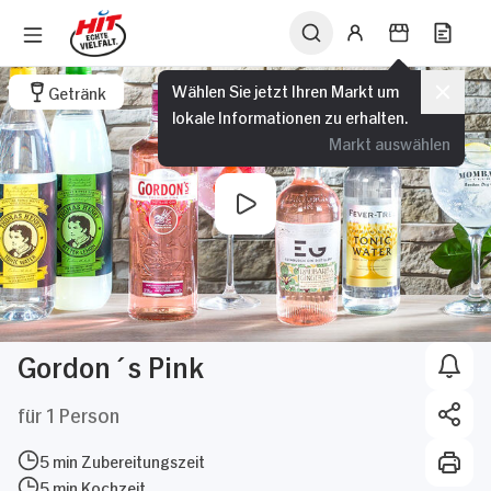
Wählen Sie jetzt Ihren Markt um
Getränk
lokale Informationen zu erhalten.
Markt auswählen
Gordon´s Pink
für 1 Person
5 min Zubereitungszeit
5 min Kochzeit