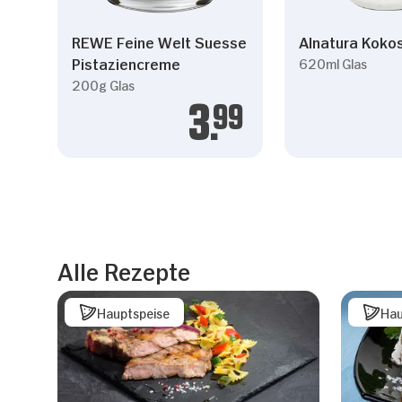
REWE Feine Welt Suesse
Alnatura Kokos
Pistaziencreme
620ml Glas
200g Glas
3.
99
Alle Rezepte
Hauptspeise
Hau