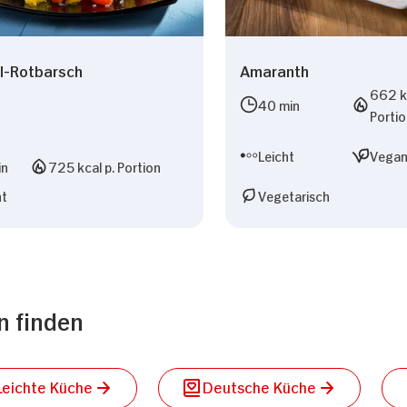
l-Rotbarsch
Amaranth
662 kc
40 min
Porti
Leicht
Vega
in
725 kcal p. Portion
ht
Vegetarisch
n finden
Leichte Küche
Deutsche Küche