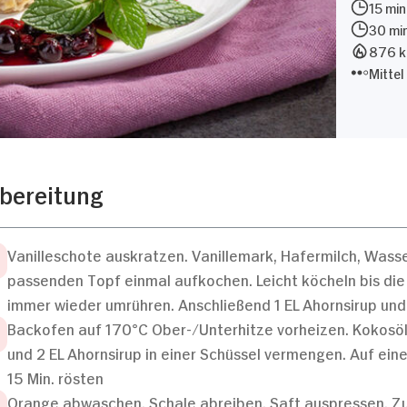
15 min
30 mi
876 kc
Mittel
bereitung
Vanilleschote auskratzen. Vanillemark, Hafermilch, Wasse
passenden Topf einmal aufkochen. Leicht köcheln bis die
immer wieder umrühren. Anschließend 1 EL Ahornsirup und 1
Backofen auf 170°C Ober-/Unterhitze vorheizen. Kokosö
und 2 EL Ahornsirup in einer Schüssel vermengen. Auf ei
15 Min. rösten
Orange abwaschen, Schale abreiben, Saft auspressen. 