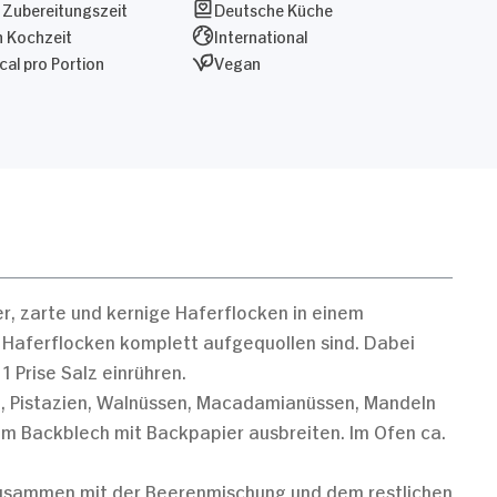
 Zubereitungszeit
Deutsche Küche
n Kochzeit
International
al pro Portion
Vegan
r, zarte und kernige Haferflocken in einem
 Haferflocken komplett aufgequollen sind. Dabei
 Prise Salz einrühren.
l, Pistazien, Walnüssen, Macadamianüssen, Mandeln
nem Backblech mit Backpapier ausbreiten. Im Ofen ca.
Zusammen mit der Beerenmischung und dem restlichen