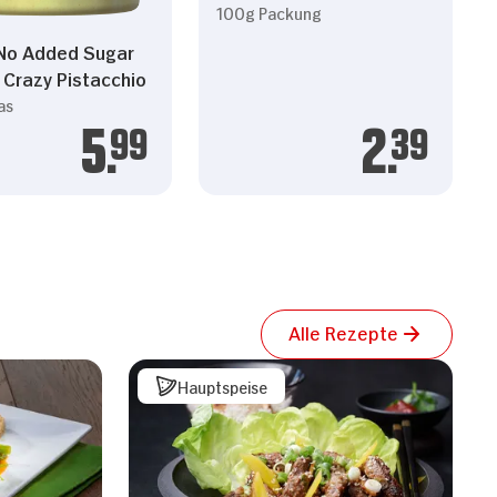
100g Packung
No Added Sugar
 Crazy Pistacchio
as
5.
99
2.
39
Alle Rezepte
Hauptspeise