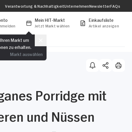
Verantwortung & Nachhaltigkeit
Unternehmen
Newsletter
FAQs
onto
Mein HIT-Markt
Einkaufsliste
anmelden
Jetzt Markt wählen
Artikel anzeigen
 Ihren Markt um
onen zu erhalten.
Markt auswählen
ganes Porridge mit
eren und Nüssen