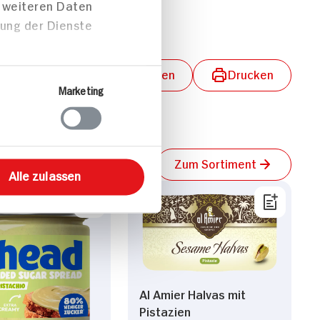
t weiteren Daten
3g
zung der Dienste
lungen aktivieren
Teilen
Drucken
Marketing
Zum Sortiment
Alle zulassen
Al Amier Halvas mit
Pistazien