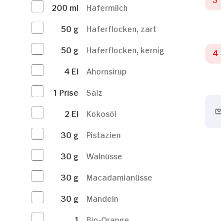
200
ml
Hafermilch
50
g
Haferflocken, zart
50
g
Haferflocken, kernig
4
El
Ahornsirup
1
Prise
Salz
2
El
Kokosöl
30
g
Pistazien
30
g
Walnüsse
30
g
Macadamianüsse
30
g
Mandeln
1
Bio-Orange