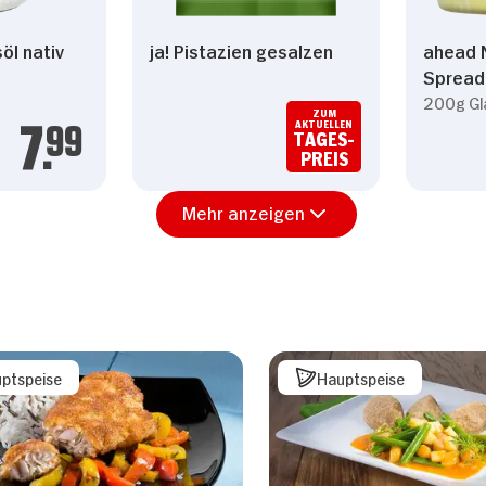
öl nativ
ja! Pistazien gesalzen
ahead 
Spread
200g Gl
ZUM
AKTUELLEN
7.
99
TAGES-
PREIS
Mehr anzeigen
ptspeise
Hauptspeise