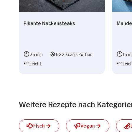
Pikante Nackensteaks
Mande
25 min
622 kcal p. Portion
15 m
Leicht
Leic
Weitere Rezepte nach Kategorie
Fisch
Vegan