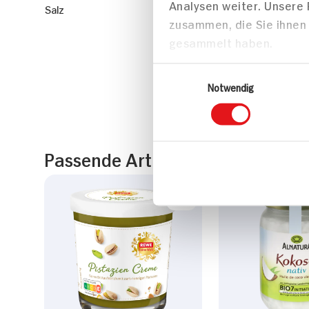
Analysen weiter. Unsere
Salz
zusammen, die Sie ihnen 
gesammelt haben.
Einwilligungsauswahl
Notwendig
Passende Artikel zum Rezept