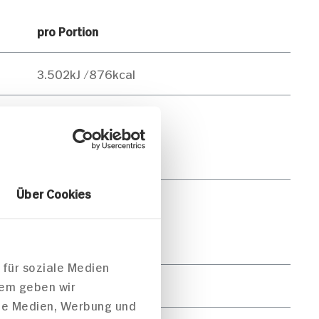
pro Portion
3.502kJ /876kcal
56g
6g
Über Cookies
66g
32g
 für soziale Medien
21g
dem geben wir
ale Medien, Werbung und