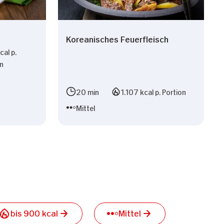
Koreanisches Feuerfleisch
al p.
on
n
20 min
1.107 kcal p. Portion
Mittel
bis 900 kcal
Mittel