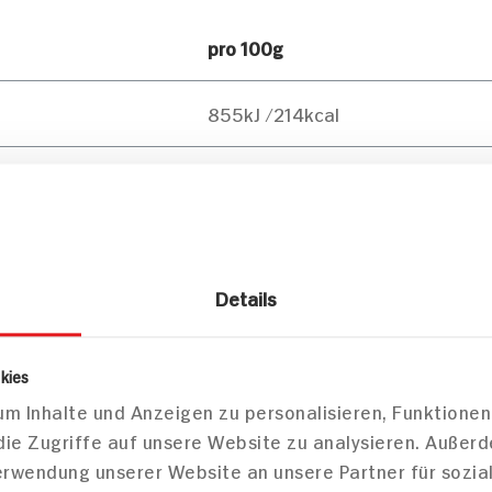
pro 100g
855kJ /214kcal
14g
2g
Details
17g
8g
kies
m Inhalte und Anzeigen zu personalisieren, Funktionen
6g
die Zugriffe auf unsere Website zu analysieren. Außer
Verwendung unserer Website an unsere Partner für sozi