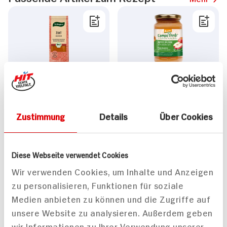
Bio Wagner Zimt
Campo Verde demeter
gemahlen
Apfelmark 360g
40g Beutel
360g Glas
Zustimmung
Details
Über Cookies
2.
59
1.
49
Diese Webseite verwendet Cookies
Mehr anzeigen
Wir verwenden Cookies, um Inhalte und Anzeigen
zu personalisieren, Funktionen für soziale
Medien anbieten zu können und die Zugriffe auf
Alle Rezepte
Mehr
unsere Website zu analysieren. Außerdem geben
wir Informationen zu Ihrer Verwendung unserer