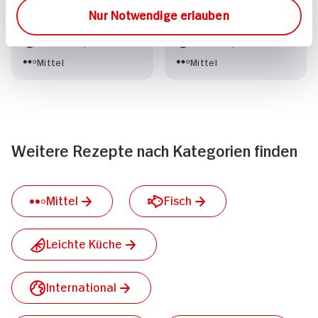
Kabeljau
Nur Notwendige erlauben
30 min
30 min
1.209 kcal p. Portion
547 kcal p. Portion
Mittel
Mittel
Weitere Rezepte nach Kategorien finden
Mittel
Fisch
Leichte Küche
International