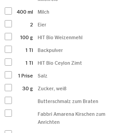
400
ml
Milch
2
Eier
100
g
HIT Bio Weizenmehl
1
Tl
Backpulver
1
Tl
HIT Bio Ceylon Zimt
1
Prise
Salz
30
g
Zucker, weiß
Butterschmalz zum Braten
Fabbri Amarena Kirschen zum
Anrichten