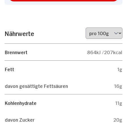
Nährwerte
Brennwert
864kJ /207kcal
Fett
1g
davon gesättigte Fettsäuren
16g
Kohlenhydrate
11g
davon Zucker
20g