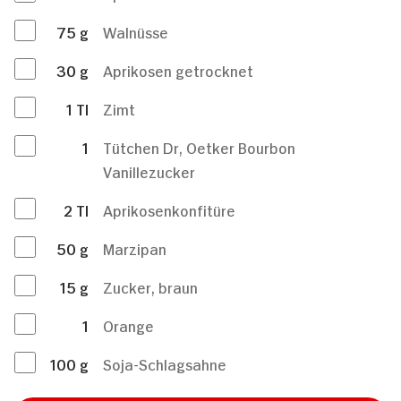
75
g
Walnüsse
30
g
Aprikosen getrocknet
1
Tl
Zimt
1
Tütchen Dr, Oetker Bourbon
Vanillezucker
2
Tl
Aprikosenkonfitüre
50
g
Marzipan
15
g
Zucker, braun
1
Orange
100
g
Soja-Schlagsahne