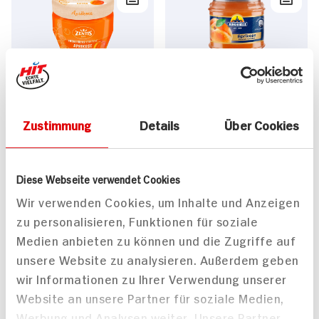
Zentis Frühstücks-
Mühlhäuser Konfitüre
Konfitüre Ext Aprikose
Extra Aprikose
230g Glas
225g Glas
Zustimmung
Details
Über Cookies
1.
99
1.
29
Diese Webseite verwendet Cookies
Wir verwenden Cookies, um Inhalte und Anzeigen
zu personalisieren, Funktionen für soziale
Alle Rezepte
Mehr
Medien anbieten zu können und die Zugriffe auf
unsere Website zu analysieren. Außerdem geben
wir Informationen zu Ihrer Verwendung unserer
Website an unsere Partner für soziale Medien,
Werbung und Analysen weiter. Unsere Partner