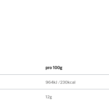
pro 100g
964kJ /230kcal
12g