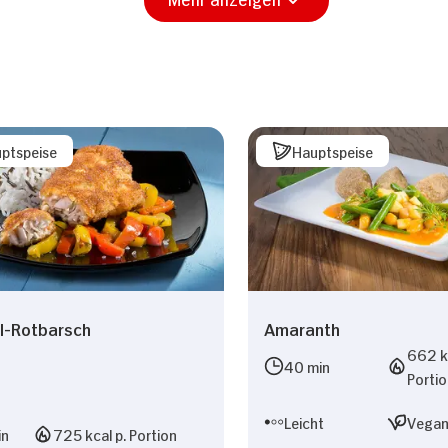
ptspeise
Hauptspeise
l-Rotbarsch
Amaranth
662 kc
40 min
Porti
Leicht
Vega
in
725 kcal p. Portion