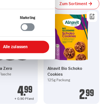
t weiteren Daten
Zum Sortiment
zung der Dienste
Marketing
Alle zulassen
la Zero
Alnavit Bio Schoko
Cookies
Flasche
125g Packung
4.
99
2.
99
+ 0.90 Pfand