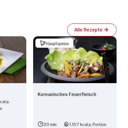
Alle Rezepte
Hauptspeise
Koreanisches Feuerfleisch
al p.
on
n
20 min
1.107 kcal p. Portion