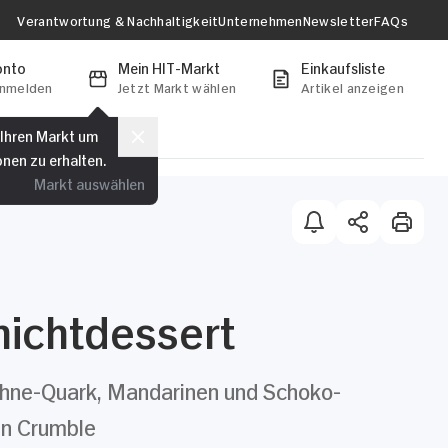
Verantwortung & Nachhaltigkeit
Unternehmen
Newsletter
FAQs
onto
Mein HIT-Markt
Einkaufsliste
anmelden
Jetzt Markt wählen
Artikel anzeigen
 Ihren Markt um
onen zu erhalten.
Markt auswählen
hichtdessert
hne-Quark, Mandarinen und Schoko-
en Crumble