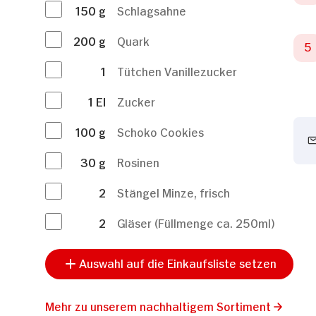
150
g
Schlagsahne
200
g
Quark
1
Tütchen Vanillezucker
1
El
Zucker
100
g
Schoko Cookies
30
g
Rosinen
2
Stängel Minze, frisch
2
Gläser (Füllmenge ca. 250ml)
Auswahl auf die Einkaufsliste setzen
Mehr zu unserem nachhaltigem Sortiment