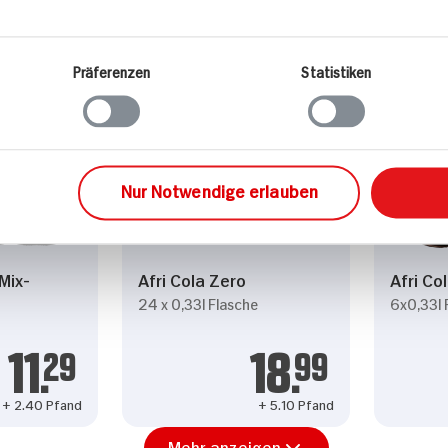
 Partner führen diese Informationen möglicherweise mi
bereitgestellt haben oder die sie im Rahmen Ihrer Nut
Präferenzen
Statistiken
Nur Notwendige erlauben
Mix-
Afri Cola Zero
Afri Co
24 x 0,33l Flasche
6x0,33l 
11.
29
18.
99
+ 2.40 Pfand
+ 5.10 Pfand
Mehr anzeigen