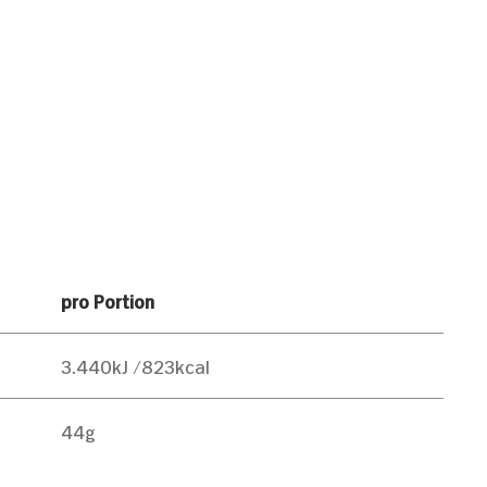
pro Portion
3.440kJ /823kcal
44g