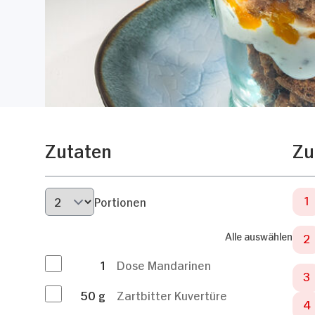
Zutaten
Zu
Portionen
Alle auswählen
1
Dose Mandarinen
50
g
Zartbitter Kuvertüre