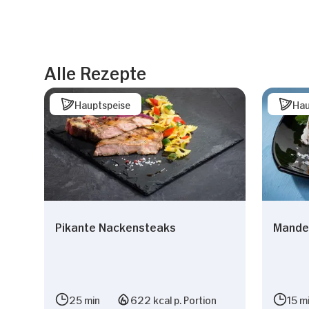
Alle Rezepte
Hauptspeise
Hau
Pikante Nackensteaks
Mande
25 min
622 kcal p. Portion
15 m