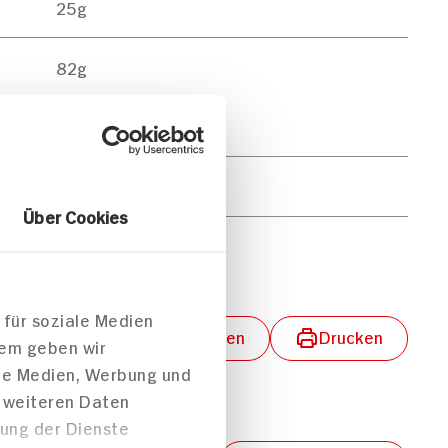
25g
82g
73g
19g
0g
Über Cookies
lungen aktivieren
Teilen
Drucken
 für soziale Medien
dem geben wir
ale Medien, Werbung und