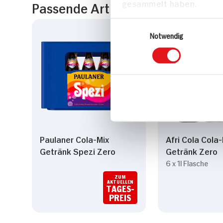
Analysen weiter. Unsere
Passende Artikel zum Rezept
zusammen, die Sie ihnen 
gesammelt haben.
Einwilligungsauswahl
Notwendig
Paulaner Cola-Mix
Afri Cola Cola-
Getränk Spezi Zero
Getränk Zero
6 x 1l Flasche
ZUM
AKTUELLEN
TAGES-
PREIS