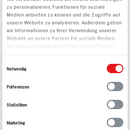
zu personalisieren, Funktionen für soziale
Medien anbieten zu können und die Zugriffe auf
unsere Website zu analysieren. Außerdem geben
wir Informationen zu Ihrer Verwendung unserer
Passende Artikel zum Rezept
Mehr
Website an unsere Partner für soziale Medien,
Werbung und Analysen weiter. Unsere Partner
führen diese Informationen möglicherweise mit
weiteren Daten zusammen, die Sie ihnen
Einwilligungsauswahl
bereitgestellt haben oder die sie im Rahmen
Notwendig
Ihrer Nutzung der Dienste gesammelt haben.
Cointreau
Cointreau
Präferenzen
Orangenlikoer 40% vol.
Orangenlikoer 2er 40%
vol.
1l Flasche
2x50ml Flasche
Statistiken
DAUER
DISCOUNT
PREIS
29.
99
4.
99
Marketing