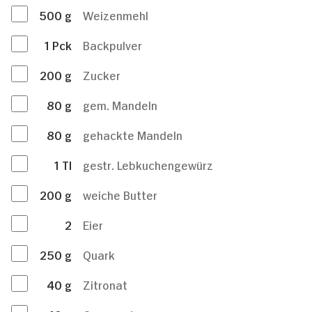
500
g
Weizenmehl
1
Pck
Backpulver
200
g
Zucker
80
g
gem. Mandeln
80
g
gehackte Mandeln
1
Tl
gestr. Lebkuchengewürz
200
g
weiche Butter
2
Eier
250
g
Quark
40
g
Zitronat