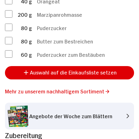
40
g
Orangeat
200
g
Marzipanrohmasse
80
g
Puderzucker
80
g
Butter zum Bestreichen
60
g
Puderzucker zum Bestäuben
Auswahl auf die Einkaufsliste setzen
Mehr zu unserem nachhaltigem Sortiment
Angebote der Woche zum Blättern
Zubereitung