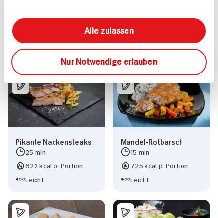
Mehr anzeigen
Alle zulassen
Nur Notwendige erlauben
Alle Rezepte
Mehr
Pikante Nackensteaks
Mandel-Rotbarsch
25 min
15 min
622 kcal p. Portion
725 kcal p. Portion
Leicht
Leicht