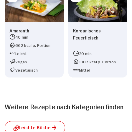
Amaranth
Koreanisches
40 min
Feuerfleisch
662 kcal p. Portion
Leicht
20 min
Vegan
1.107 kcal p. Portion
Vegetarisch
Mittel
Weitere Rezepte nach Kategorien finden
Leichte Küche