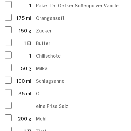
1
Paket Dr. Oetker Soßenpulver Vanille
175
ml
Orangensaft
150
g
Zucker
1
El
Butter
1
Chilischote
50
g
Milka
100
ml
Schlagsahne
35
ml
Öl
eine Prise Salz
200
g
Mehl
1
Tl
Zimt