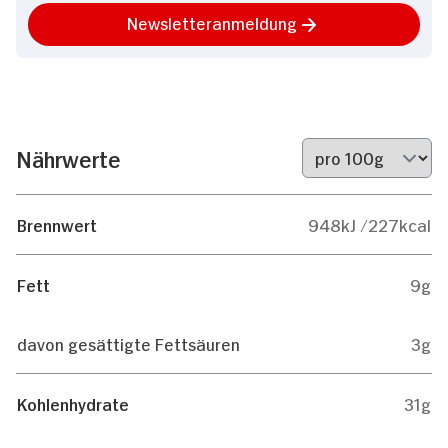
Newsletteranmeldung
Nährwerte
Brennwert
948kJ /227kcal
Fett
9g
davon gesättigte Fettsäuren
3g
Kohlenhydrate
31g