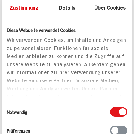
Zustimmung
Details
Über Cookies
Diese Webseite verwendet Cookies
Wir verwenden Cookies, um Inhalte und Anzeigen
Milka Tafelschokolade
Aprikosen
zu personalisieren, Funktionen für soziale
Alpenmilch
Medien anbieten zu können und die Zugriffe auf
90g Tafel
unsere Website zu analysieren. Außerdem geben
DAUER
wir Informationen zu Ihrer Verwendung unserer
DISCOUNT
PREIS
ZUM
Website an unsere Partner für soziale Medien,
AKTUELLEN
1.
99
TAGES-
Werbung und Analysen weiter. Unsere Partner
PREIS
führen diese Informationen möglicherweise mit
Mehr anzeigen
weiteren Daten zusammen, die Sie ihnen
Einwilligungsauswahl
bereitgestellt haben oder die sie im Rahmen
Notwendig
Ihrer Nutzung der Dienste gesammelt haben.
Präferenzen
Alle Rezepte