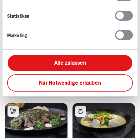
Mehr
Statistiken
Marketing
Valess Gouda Schnitzel
Kasseler in Dunkelbier-
Caprese
Sauce
Alle zulassen
15 min
1.127 kcal p. Portion
80 min
Leicht
1.043 kcal p. Portion
Nur Notwendige erlauben
Vegetarisch
Leicht