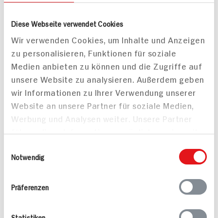
Diese Webseite verwendet Cookies
Mitteilungen aktivieren
Wir verwenden Cookies, um Inhalte und Anzeigen
zu personalisieren, Funktionen für soziale
Teilen
Medien anbieten zu können und die Zugriffe auf
Drucken
unsere Website zu analysieren. Außerdem geben
wir Informationen zu Ihrer Verwendung unserer
Website an unsere Partner für soziale Medien,
Werbung und Analysen weiter. Unsere Partner
führen diese Informationen möglicherweise mit
Passende Artikel zum Rezept
Mehr
weiteren Daten zusammen, die Sie ihnen
Einwilligungsauswahl
bereitgestellt haben oder die sie im Rahmen
Notwendig
Ihrer Nutzung der Dienste gesammelt haben.
Präferenzen
Valensina Fruchtsaft
Andechser Natur Bio-
Statistiken