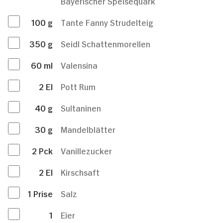
Bayerischer Speisequark
100
g
Tante Fanny Strudelteig
350
g
Seidl Schattenmorellen
60
ml
Valensina
2
El
Pott Rum
40
g
Sultaninen
30
g
Mandelblätter
2
Pck
Vanillezucker
2
El
Kirschsaft
1
Prise
Salz
1
Eier