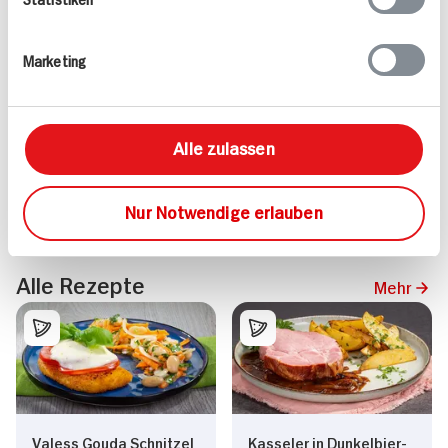
Orange
Speisequarkzubereitung
Magerstufe
Marketing
ZUM
2.
59
AKTUELLEN
TAGES-
PREIS
+ 0.15 Pfand
Alle zulassen
Mehr anzeigen
Nur Notwendige erlauben
Alle Rezepte
Mehr
Valess Gouda Schnitzel
Kasseler in Dunkelbier-