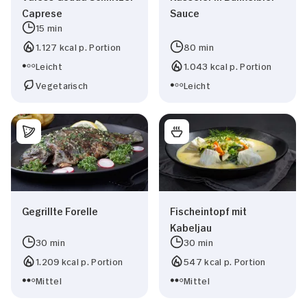
Caprese
Sauce
15 min
1.127 kcal p. Portion
80 min
Leicht
1.043 kcal p. Portion
Vegetarisch
Leicht
Gegrillte Forelle
Fischeintopf mit
Kabeljau
30 min
30 min
1.209 kcal p. Portion
547 kcal p. Portion
Mittel
Mittel