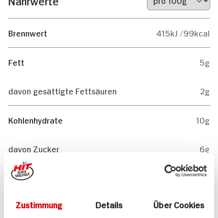
Nährwerte
Brennwert
415kJ /99kcal
Fett
5g
davon gesättigte Fettsäuren
2g
Kohlenhydrate
10g
davon Zucker
6g
Eiweiß
2g
Zustimmung
Details
Über Cookies
0g
Salz