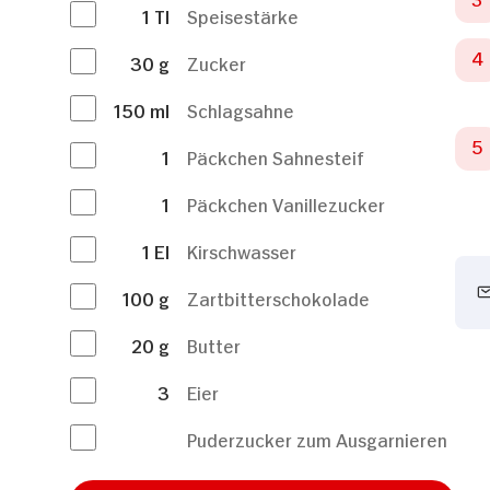
1
Tl
Speisestärke
30
g
Zucker
150
ml
Schlagsahne
1
Päckchen Sahnesteif
1
Päckchen Vanillezucker
1
El
Kirschwasser
100
g
Zartbitterschokolade
20
g
Butter
3
Eier
Puderzucker zum Ausgarnieren