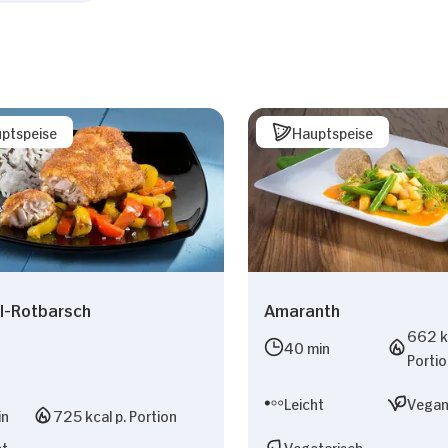
ptspeise
Hauptspeise
l-Rotbarsch
Amaranth
662 kc
40 min
Porti
Leicht
Vega
in
725 kcal p. Portion
ht
Vegetarisch