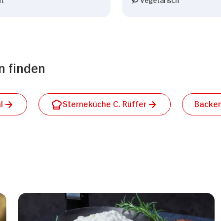
n finden
l
Sterneküche C. Rüffer
Backe