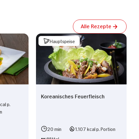
Alle Rezepte
Hauptspeise
Koreanisches Feuerfleisch
al p.
on
n
20 min
1.107 kcal p. Portion
Mittel