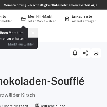
Verantwortung & Nachhaltigkeit
Unternehmen
Newsletter
FAQs
onto
Mein HIT-Markt
Einkaufsliste
anmelden
Jetzt Markt wählen
Artikel anzeigen
 Ihren Markt um
onen zu erhalten.
Markt auswählen
hokoladen-Soufflé
zwälder Kirsch
 Zubereitungszeit
Deutsche Küche