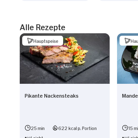
Alle Rezepte
Hauptspeise
Hau
Pikante Nackensteaks
Mande
25 min
622 kcal p. Portion
15 m
Leicht
Leic