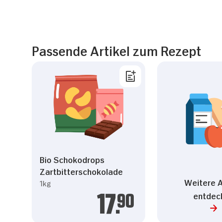
zusammen, die Sie ihnen 
gesammelt haben.
Passende Artikel zum Rezept
Einwilligungsauswahl
Notwendig
Bio Schokodrops
Zartbitterschokolade
Weitere A
1kg
entdec
17.
90