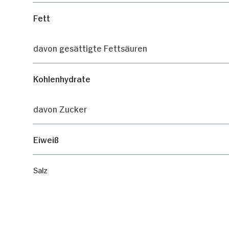
Fett
davon gesättigte Fettsäuren
Kohlenhydrate
davon Zucker
Zustimmung
Eiweiß
Salz
Diese Webseite verwendet Coo
Wir verwenden Cookies, u
anbieten zu können und 
Informationen zu Ihrer 
Analysen weiter. Unsere