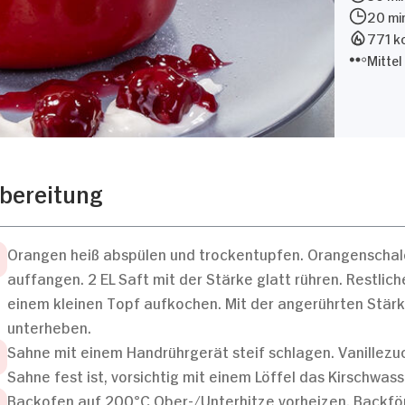
20 mi
771 kc
Mittel
bereitung
Orangen heiß abspülen und trockentupfen. Orangenschale
auffangen. 2 EL Saft mit der Stärke glatt rühren. Restlic
einem kleinen Topf aufkochen. Mit der angerührten Stärk
unterheben.
Sahne mit einem Handrührgerät steif schlagen. Vanillezuc
Sahne fest ist, vorsichtig mit einem Löffel das Kirschwas
Backofen auf 200°C Ober-/Unterhitze vorheizen. Backfö