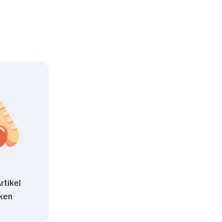
bereitgestellt haben oder die sie im Rahmen Ihrer Nut
Präferenzen
Statistiken
Nur Notwendige erlauben
rtikel
ken