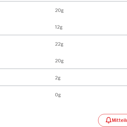
20g
12g
22g
20g
Details
2g
0g
kies
m Inhalte und Anzeigen zu personalisieren, Funktionen
die Zugriffe auf unsere Website zu analysieren. Außer
Verwendung unserer Website an unsere Partner für sozi
Mittei
 Partner führen diese Informationen möglicherweise mi