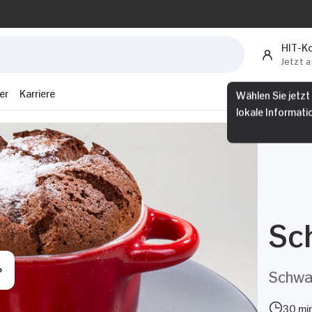
HIT-K
Jetzt 
er
Karriere
Wählen Sie jetzt
lokale Informati
Sc
Schwar
30 min