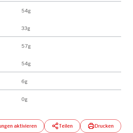
54g
33g
57g
54g
Über Cookies
6g
0g
 für soziale Medien
dem geben wir
ale Medien, Werbung und
lungen aktivieren
Teilen
Drucken
t weiteren Daten