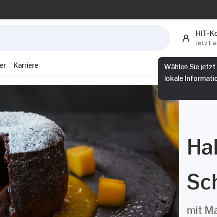
HIT-K
Jetzt 
er
Karriere
Wählen Sie jetzt
lokale Informati
Hal
Sc
mit M