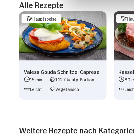
Alle Rezepte
Hauptspeise
Hau
Valess Gouda Schnitzel Caprese
Kassel
15 min
1.127 kcal p. Portion
80 m
Leicht
Vegetarisch
Leic
Weitere Rezepte nach Kategorie