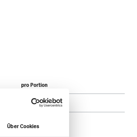
pro Portion
3.828kJ /918kcal
47g
Über Cookies