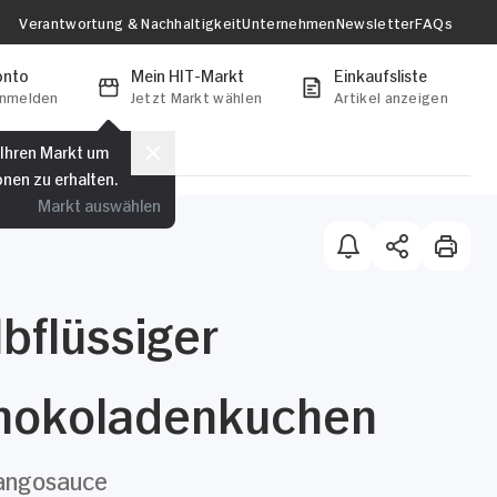
Verantwortung & Nachhaltigkeit
Unternehmen
Newsletter
FAQs
onto
Mein HIT-Markt
Einkaufsliste
anmelden
Jetzt Markt wählen
Artikel anzeigen
 Ihren Markt um
onen zu erhalten.
Markt auswählen
bflüssiger
hokoladenkuchen
angosauce