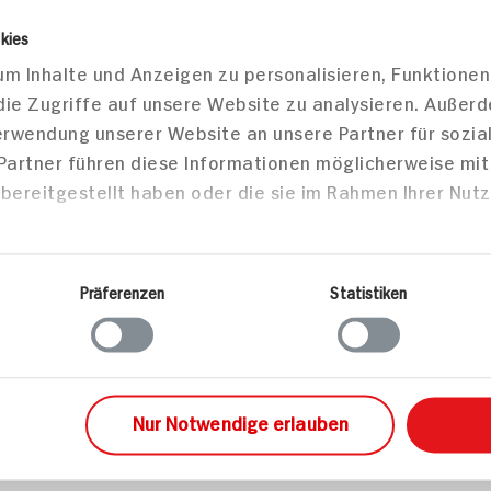
0g
kies
m Inhalte und Anzeigen zu personalisieren, Funktionen
30g
die Zugriffe auf unsere Website zu analysieren. Außer
Verwendung unserer Website an unsere Partner für sozi
27g
 Partner führen diese Informationen möglicherweise mi
bereitgestellt haben oder die sie im Rahmen Ihrer Nut
4g
0g
Präferenzen
Statistiken
Mittei
Nur Notwendige erlauben