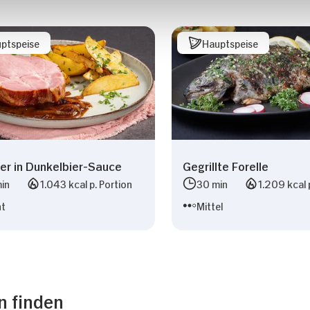
ptspeise
Hauptspeise
er in Dunkelbier-Sauce
Gegrillte Forelle
in
1.043 kcal p. Portion
30 min
1.209 kcal 
ht
Mittel
n finden