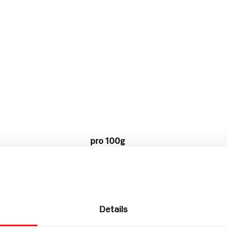
pro 100g
1.094kJ /262kcal
14g
Details