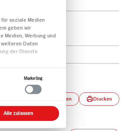
0g
 für soziale Medien
104g
dem geben wir
ale Medien, Werbung und
96g
t weiteren Daten
zung der Dienste
13g
0g
Marketing
lungen aktivieren
Teilen
Drucken
Alle zulassen