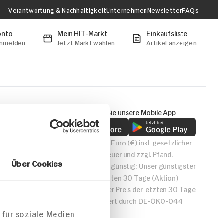
Verantwortung & Nachhaltigkeit
Unternehmen
Newsletter
FAQs
onto
Mein HIT-Markt
Einkaufsliste
anmelden
Jetzt Markt wählen
Artikel anzeigen
keit
Entdecken Sie unsere Mobile App
Alle Preise in Euro (€) inkl. gesetzlicher
Mehrwertsteuer und zzgl. Pfand.
Über Cookies
* Wiederholt günstig: Unser günstigster
Preis der letzten 30 Tage (Aktion)
** Günstigster Preis der letzten 30 Tage
Bio-zertifiziert durch DE-ÖKO-044
 für soziale Medien