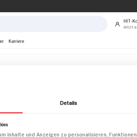
HIT-K
Jetzt 
er
Karriere
Angebote & Coupons
Verantwortung & Nachhaltig
Rezepte
Unternehmen
Sortiment
Newsletter
Marktfinder
FAQ
Unser Magazin
HIT-Konto
Details
kies
m Inhalte und Anzeigen zu personalisieren, Funktionen