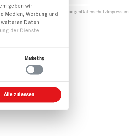
dem geben wir
tionen zu Cookies
Nutzungsbedingungen
Datenschutz
Impressum
ale Medien, Werbung und
t weiteren Daten
zung der Dienste
Marketing
Alle zulassen