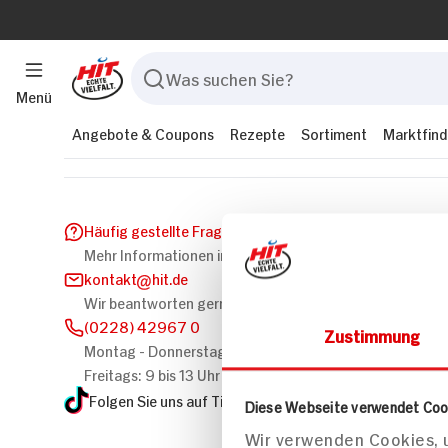
Menü
Angebote & Coupons
Rezepte
Sortiment
Marktfind
Häufig gestellte Fragen
Mehr Informationen in unserem FAQ
kontakt
hit.de
Wir beantworten gerne Ihre Fragen
(0228) 42967 0
Zustimmung
Montag - Donnerstag: 9 bis 16 Uhr
Freitags: 9 bis 13 Uhr
Folgen Sie uns auf TikTok
Diese Webseite verwendet Coo
Wir verwenden Cookies, u