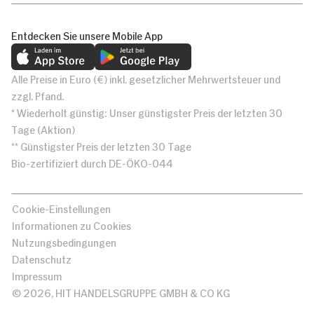
Entdecken Sie unsere Mobile App
Alle Preise in Euro (€) inkl. gesetzlicher Mehrwertsteuer und
zzgl. Pfand.
* Wiederholt günstig: Unser günstigster Preis der letzten 30
Tage (Aktion)
** Günstigster Preis der letzten 30 Tage
Bio-zertifiziert durch DE-ÖKO-044
Cookie-Einstellungen
Informationen zu Cookies
Nutzungsbedingungen
Datenschutz
Impressum
© 2026, HIT HANDELSGRUPPE GMBH & CO KG