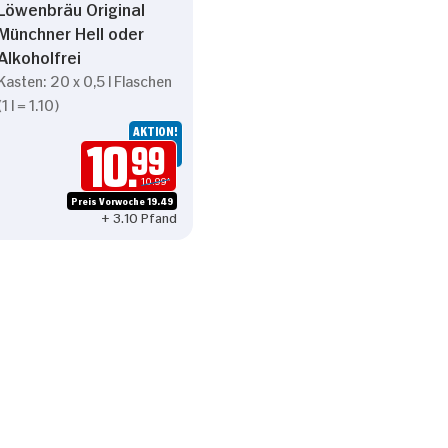
Löwenbräu Original
Münchner Hell oder
Alkoholfrei
Kasten: 20 x 0,5 l Flaschen
(1 l = 1.10)
AKTION!
10.
99
10.99*
Preis Vorwoche 19.49
+ 3.10 Pfand