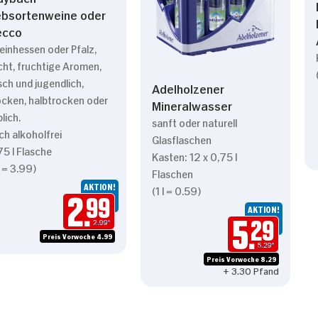
bsortenweine oder
ecco
einhessen oder Pfalz,
icht, fruchtige Aromen,
isch und jugendlich,
Adelholzener
ocken, halbtrocken oder
Mineralwasser
blich.
sanft oder naturell
ch alkoholfrei
Glasflaschen
75 l Flasche
Kasten: 12 x 0,75 l
l = 3.99)
Flaschen
AKTION!
(1 l = 0.59)
2.
99
AKTION!
2.99*
5.
29
Preis Vorwoche 4.99
5.29*
Preis Vorwoche 8.29
+ 3.30 Pfand