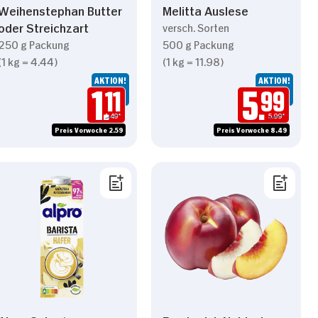
Weihenstephan Butter
Melitta Auslese
oder Streichzart
versch. Sorten
250 g Packung
500 g Packung
(1 kg = 4.44)
(1 kg = 11.98)
AKTION!
AKTION!
1.
11
5.
99
1.49*
5.99*
Preis Vorwoche 2.59
Preis Vorwoche 8.49