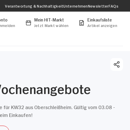
Verantwortung & Nachhaltigkeit
Unternehmen
Newsletter
FAQs
onto
Mein HIT-Markt
Einkaufsliste
anmelden
Jetzt Markt wählen
Artikel anzeigen
Wochenangebote
für KW32 aus Oberschleißheim. Gültig vom 03.08 -
eim Einkaufen!