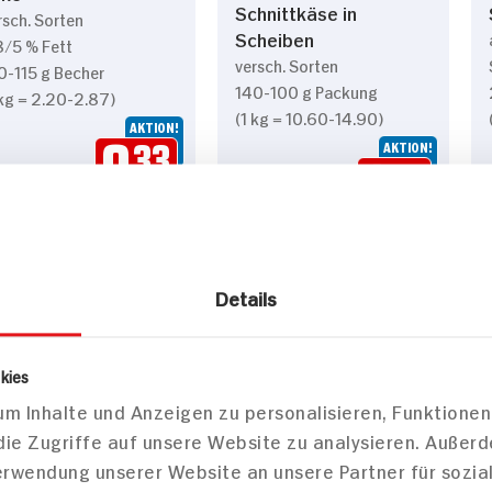
Schnittkäse in
rsch. Sorten
Scheiben
8/5 % Fett
versch. Sorten
0-115 g Becher
140-100 g Packung
 kg = 2.20-2.87)
(1 kg = 10.60-14.90)
AKTION!
AKTION!
0.
33
1.
49
0.33*
1.49*
Preis Vorwoche 0.89
Preis Vorwoche 2.69
Details
kies
m Inhalte und Anzeigen zu personalisieren, Funktionen
die Zugriffe auf unsere Website zu analysieren. Außer
Verwendung unserer Website an unsere Partner für sozi