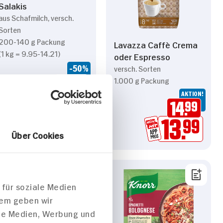
Salakis
aus Schafmilch, versch.
Sorten
200-140 g Packung
Lavazza Caffè Crema
(1 kg = 9.95-14.21)
oder Espresso
-50%
versch. Sorten
1.000 g Packung
1.
99
AKTION!
3.99**
14.
99
13.
99
Über Cookies
 für soziale Medien
dem geben wir
ale Medien, Werbung und