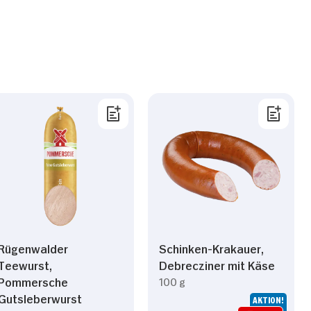
Rügenwalder
Schinken-Krakauer,
Teewurst,
Debrecziner mit Käse
Pommersche
100 g
Gutsleberwurst
AKTION!