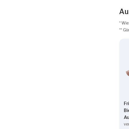
Au
* Wie
** Gü
Fr
Bi
Au
ve