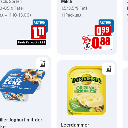
Milch
rsch. Sorten
0-85 g Tafel
1,5/3,5 % Fett
 kg = 11.10-13.06)
1 l Packung
AKTION!
AKTION!
1.
11
0.
99
1.11*
0.
88
Preis Vorwoche 1.99
ller Joghurt mit der
Leerdammer
cke