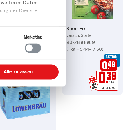
t weiteren Daten
Mövenpick Eisgenuss
zung der Dienste
versch. Sorten,
tiefgefroren
850-800 ml Packung
Knorr Fix
(1 l = 2.11-2.24)
versch. Sorten
Marketing
AKTION!
90-28 g Beutel
1.
79
(1 kg = 5.44-17.50)
AKTION!
0.
49
Alle zulassen
0.
39
(1 kg =
 4.33-13.93)