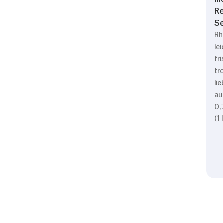
Re
S
Rh
le
fr
tr
lie
au
0,
(1 