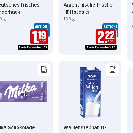
utsches frisches
Argentinische frische
nderhack
Hüftsteaks
0 g
100 g
AKTION!
AKTION!
1.
19
2.
22
1.19*
2.22*
Preis Vorwoche 1.99
Preis Vorwoche 3.89
lka Schokolade
Weihenstephan H-