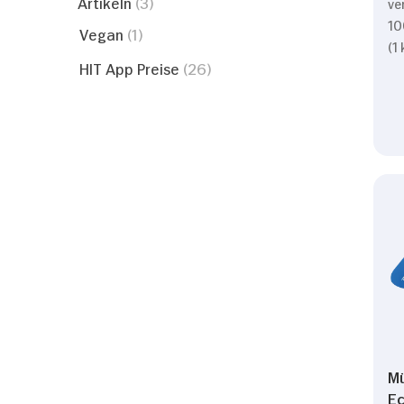
Artikeln
(3)
ve
10
Vegan
(1)
(1
HIT App Preise
(26)
Mü
E