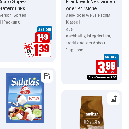
Alpro Soja-/
Frankreich Nektarinen
Haferdrinks
oder Pfirsiche
versch. Sorten
gelb- oder weißfleischig
1 l Packung
Klasse I
aus
AKTION!
nachhaltig integriertem,
1.
49
traditionellem Anbau
1.
39
1 kg Lose
AKTION!
3.
99
4.99*
Preis Vorwoche 6.99