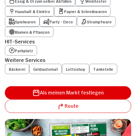
Essig & Öl zum selber Abfüllen
Weintester
Haushalt & Elektro
Papier & Schreibwaren
Spielwaren
Party - Deco
Strumpfware
Blumen & Pflanzen
HIT-Services
Parkplatz
Weitere Services
Bäckerei
Geldautomat
Lottoshop
Tankstelle
Als meinen Markt festlegen
Route