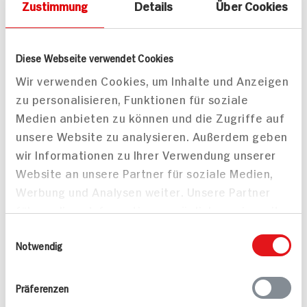
Zustimmung
Details
Über Cookies
Diese Webseite verwendet Cookies
Wir verwenden Cookies, um Inhalte und Anzeigen
zu personalisieren, Funktionen für soziale
Bei HIT finden Sie eine riesige Auswahl an Bio-
Medien anbieten zu können und die Zugriffe auf
Produkten, darunter auch Top-Bio-Marken wie
unsere Website zu analysieren. Außerdem geben
Naturland, Alnatura und Demeter. Wir halten mit
wir Informationen zu Ihrer Verwendung unserer
jedem Biomarkt locker mit. Es ist so einfach, sich
Website an unsere Partner für soziale Medien,
bewusster zu ernähren – mit HIT!
Werbung und Analysen weiter. Unsere Partner
führen diese Informationen möglicherweise mit
weiteren Daten zusammen, die Sie ihnen
Einwilligungsauswahl
bereitgestellt haben oder die sie im Rahmen
03
Regionales
Notwendig
Ihrer Nutzung der Dienste gesammelt haben.
Präferenzen