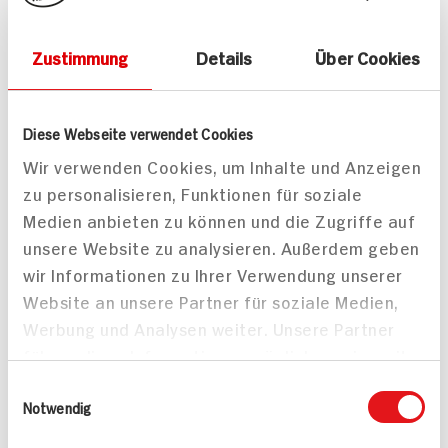
Münster
Jetzt ansehen
Zustimmung
Details
Über Cookies
Download
Diese Webseite verwendet Cookies
Wir verwenden Cookies, um Inhalte und Anzeigen
Auch interessant
zu personalisieren, Funktionen für soziale
Medien anbieten zu können und die Zugriffe auf
unsere Website zu analysieren. Außerdem geben
wir Informationen zu Ihrer Verwendung unserer
Website an unsere Partner für soziale Medien,
Werbung und Analysen weiter. Unsere Partner
führen diese Informationen möglicherweise mit
weiteren Daten zusammen, die Sie ihnen
Einwilligungsauswahl
bereitgestellt haben oder die sie im Rahmen
Notwendig
Ihrer Nutzung der Dienste gesammelt haben.