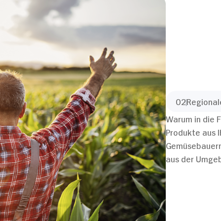
Präferenzen
Statistiken
Nur Notwendige erlauben
02
Regional
Warum in die F
Produkte aus I
Gemüsebauern,
aus der Umgeb