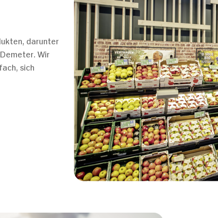
dukten, darunter
 Demeter. Wir
fach, sich
Details
kies
m Inhalte und Anzeigen zu personalisieren, Funktionen
die Zugriffe auf unsere Website zu analysieren. Außer
Verwendung unserer Website an unsere Partner für sozi
 Partner führen diese Informationen möglicherweise mi
bereitgestellt haben oder die sie im Rahmen Ihrer Nut