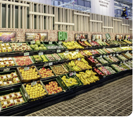
Über Cookies
 für soziale Medien
dem geben wir
ale Medien, Werbung und
t weiteren Daten
zung der Dienste