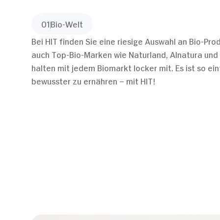
01
Bio-Welt
Bei HIT finden Sie eine riesige Auswahl an Bio-Pro
auch Top-Bio-Marken wie Naturland, Alnatura und
halten mit jedem Biomarkt locker mit. Es ist so ein
bewusster zu ernähren – mit HIT!
Zustimmung
Diese Webseite verwendet Coo
Wir verwenden Cookies, u
anbieten zu können und 
Informationen zu Ihrer 
Analysen weiter. Unsere
zusammen, die Sie ihnen 