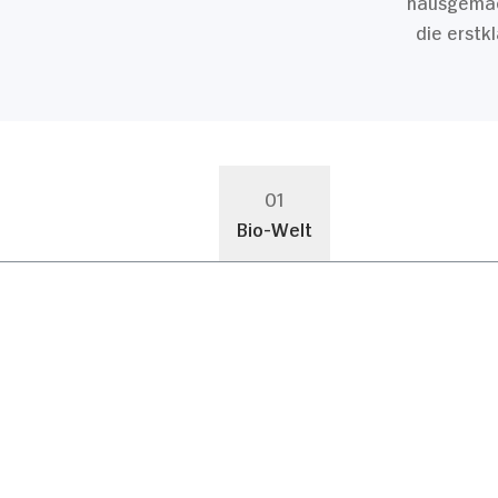
hausgemach
die erstk
01
Bio-Welt