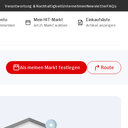
Verantwortung & Nachhaltigkeit
Unternehmen
Newsletter
FAQs
onto
Mein HIT-Markt
Einkaufsliste
anmelden
Jetzt Markt wählen
Artikel anzeigen
Als meinen Markt festlegen
Route