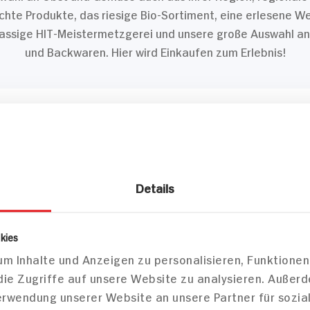
te Produkte, das riesige Bio-Sortiment, eine erlesene W
lassige HIT-Meistermetzgerei und unsere große Auswahl a
und Backwaren. Hier wird Einkaufen zum Erlebnis!
03
04
Regionales
Marktbäcker
Details
01
Innovationen
kies
ltig, modern, anders – das ist HIT! Dank unserer Innovation
m Inhalte und Anzeigen zu personalisieren, Funktionen
 zum wahren Erlebnis. Entdecken Sie beim Gang durch uns
die Zugriffe auf unsere Website zu analysieren. Außer
eder Neues. Was Einkaufen bei uns dabei so besonders m
Verwendung unserer Website an unsere Partner für sozi
verraten es Ihnen.