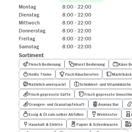
Montag
8:00 - 22:00
Dienstag
8:00 - 22:00
Mittwoch
8:00 - 22:00
Donnerstag
8:00 - 22:00
Freitag
8:00 - 22:00
Samstag
8:00 - 22:00
Sortiment
Fleisch Bedienung
Wurst Bedienung
Käse B
Heiße Theke
Fisch Räucherofen
Marktbäck
Natürlich unverpackt
Schnibbel- und Vitaminküche
Frisch gepresste Säfte
Frisch gepresste Smoothi
Orangen- und Granatapfelsaft
Ananas Bar
Essig & Öl zum selber Abfüllen
Weintester
Haushalt & Elektro
Papier & Schreibwaren