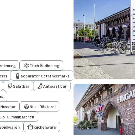
edienung
Fisch Bedienung
erei
separater Getränkemarkt
Salatbar
Antipastibar
es
Nussbar
Nuss Rösterei
Bio-Gummibärchen
Spielwaren
Küchenware