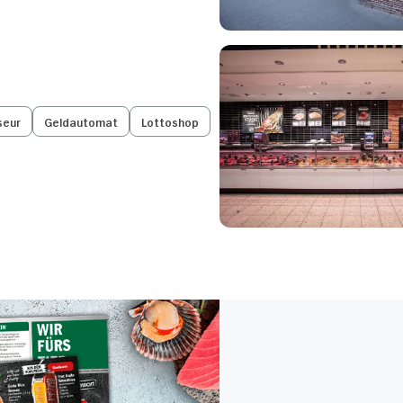
seur
Geldautomat
Lottoshop