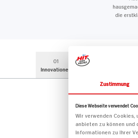
hausgemach
die erstk
01
02
Innovationen
Bio-Welt
Zustimmung
Diese Webseite verwendet Coo
Vielfä
Wir verwenden Cookies, u
Einkaufen
anbieten zu können und 
immer wi
Informationen zu Ihrer 