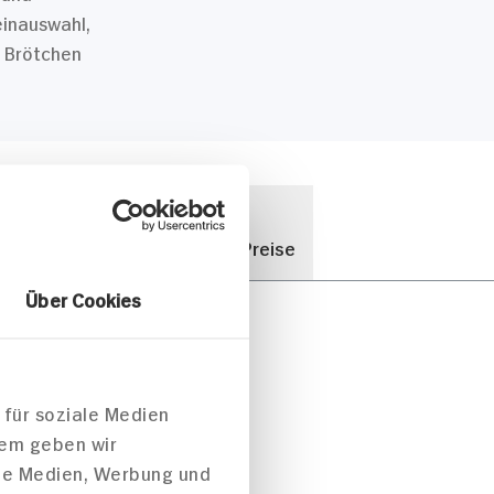
einauswahl,
n Brötchen
05
ei
Discount Preise
Über Cookies
en wird
 für soziale Medien
ere Märkte
dem geben wir
acht? Wir
ale Medien, Werbung und