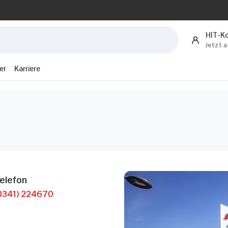
HIT-K
Jetzt 
er
Karriere
elefon
0341) 224670