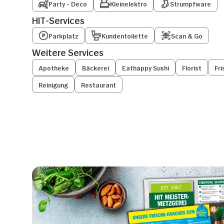
Party - Deco
Kleinelektro
Strumpfware
HIT-Services
Parkplatz
Kundentoilette
Scan & Go
Weitere Services
Apotheke
Bäckerei
Eathappy Sushi
Florist
Fri
Reinigung
Restaurant