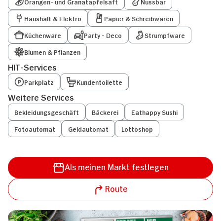
Orangen- und Granatapfelsaft
Nussbar
Haushalt & Elektro
Papier & Schreibwaren
Küchenware
Party - Deco
Strumpfware
Blumen & Pflanzen
HIT-Services
Parkplatz
Kundentoilette
Weitere Services
Bekleidungsgeschäft
Bäckerei
Eathappy Sushi
Fotoautomat
Geldautomat
Lottoshop
Als meinen Markt festlegen
Route