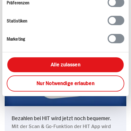
Leckere Rezepte zum Nachkochen
Präferenzen
Lassen Sie sich inspirieren.
Rezepte entdecken
Statistiken
Marketing
Alle zulassen
Nur Notwendige erlauben
Bezahlen bei HIT wird jetzt noch bequemer.
Mit der Scan & Go-Funktion der HIT App wird