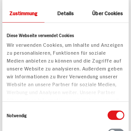
Jetzt ansehen
Zustimmung
Details
Über Cookies
Download
Diese Webseite verwendet Cookies
Wir verwenden Cookies, um Inhalte und Anzeigen
Auch interessant
zu personalisieren, Funktionen für soziale
Medien anbieten zu können und die Zugriffe auf
unsere Website zu analysieren. Außerdem geben
wir Informationen zu Ihrer Verwendung unserer
Website an unsere Partner für soziale Medien,
Werbung und Analysen weiter. Unsere Partner
führen diese Informationen möglicherweise mit
weiteren Daten zusammen, die Sie ihnen
Einwilligungsauswahl
bereitgestellt haben oder die sie im Rahmen
Notwendig
Ihrer Nutzung der Dienste gesammelt haben.