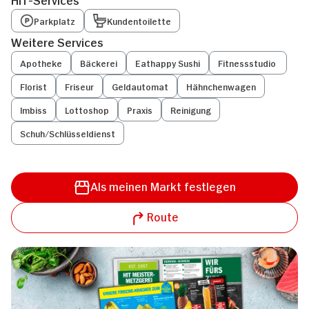
Parkplatz
Kundentoilette
Weitere Services
Apotheke
Bäckerei
Eathappy Sushi
Fitnessstudio
Florist
Friseur
Geldautomat
Hähnchenwagen
Imbiss
Lottoshop
Praxis
Reinigung
Schuh/Schlüsseldienst
Als meinen Markt festlegen
Route