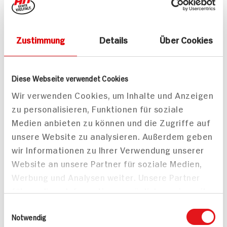
Zustimmung
Details
Über Cookies
Diese Webseite verwendet Cookies
Wir verwenden Cookies, um Inhalte und Anzeigen
zu personalisieren, Funktionen für soziale
Medien anbieten zu können und die Zugriffe auf
Warum in die Ferne schweifen...? Bei uns finden Sie
unsere Website zu analysieren. Außerdem geben
besonders viele Produkte aus Ihrer Region. So
wir Informationen zu Ihrer Verwendung unserer
arbeiten wir eng mit lokalen Gemüsebauern,
Website an unsere Partner für soziale Medien,
Landwirten und Produzenten zusammen, um Frische
Werbung und Analysen weiter. Unsere Partner
aus der Umgebung rund um unsere Märkte zu
führen diese Informationen möglicherweise mit
garantieren.
weiteren Daten zusammen, die Sie ihnen
Einwilligungsauswahl
bereitgestellt haben oder die sie im Rahmen
Notwendig