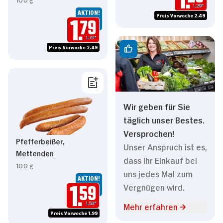
1.29*
AKTION!
Preis Vorwoche 2.49
1.
79
1.79*
Preis Vorwoche 2.49
Wir geben für Sie
täglich unser Bestes.
Versprochen!
Pfefferbeißer,
Unser Anspruch ist es,
Mettenden
dass Ihr Einkauf bei
100 g
uns jedes Mal zum
AKTION!
Vergnügen wird.
1.
59
1.59*
Mehr erfahren
Preis Vorwoche 1.99