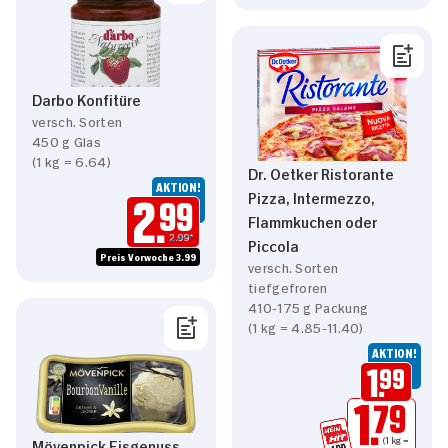
Darbo Konfitüre
versch. Sorten
450 g Glas
(1 kg = 6.64)
Dr. Oetker Ristorante
AKTION!
Pizza, Intermezzo,
2.
99
Flammkuchen oder
2.99*
Piccola
Preis Vorwoche 3.99
versch. Sorten
tiefgefroren
410-175 g Packung
(1 kg = 4.85-11.40)
AKTION!
1.
99
1.
79
(1 kg =
Mövenpick Eisgenuss