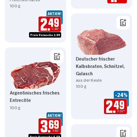
100 g
AKTION!
2.
49
2.49*
Preis Vorwoche 2.99
Deutscher frischer
Kalbsbraten, Schnitzel,
Gulasch
aus der Keule
100 g
Argentinisches frisches
-24%
Entrecôte
2.
49
100 g
3.29**
AKTION!
3.
69
3.69*
Preis Vorwoche 4.49