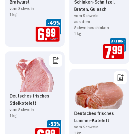
Bratwurst
Schinken-Schnitzel,
vom Schwein
Braten, Gulasch
1 kg
vom Schwein
aus dem
-49%
Schweineschinken
6.
99
1 kg
13.90**
AKTION!
7.
99
Deutsches frisches
Stielkotelett
vom Schwein
Deutsches frisches
1 kg
Lummer-Kotelett
-53%
vom Schwein
99
1 kg