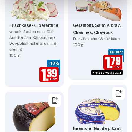
Frischkäse-Zubereitung
Géramont, Saint Albray,
versch. Sorten (u. a. Old-
Chaumes, Chavroux
Amsterdam-Käsecreme),
Französischer Weichkäse
Doppelrahmstufe, sahnig-
100 g
cremig
AKTION!
100 g
1.
79
-17%
1.79*
1.
39
Preis Vorwoche 2.49
1.69**
Beemster Gouda pikant