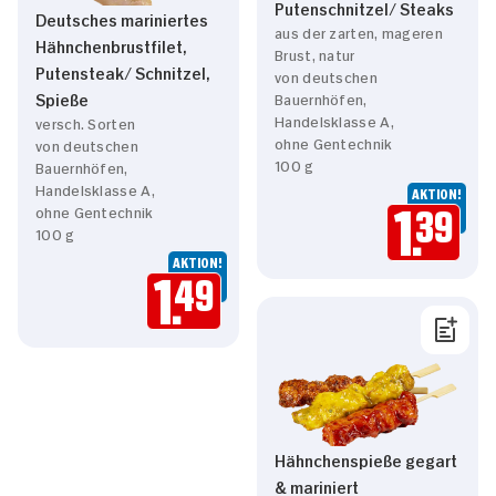
Putenschnitzel/ Steaks
Deutsches mariniertes
aus der zarten, mageren
Hähnchenbrustfilet,
Brust, natur
Putensteak/ Schnitzel,
von deutschen
Spieße
Bauernhöfen,
Handelsklasse A,
versch. Sorten
ohne Gentechnik
von deutschen
100 g
Bauernhöfen,
Handelsklasse A,
AKTION!
ohne Gentechnik
1.
39
100 g
AKTION!
1.
49
Hähnchenspieße gegart
& mariniert