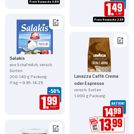
Preis Vorwoche 0.89
1.
49
1.49*
Preis Vorwoche 2.69
Salakis
aus Schafmilch, versch.
Sorten
Lavazza Caffè Crema
200-140 g Packung
(1 kg = 9.95-14.21)
oder Espresso
versch. Sorten
-50%
1.000 g Packung
1.
99
AKTION!
3.99**
14.
99
13.
99