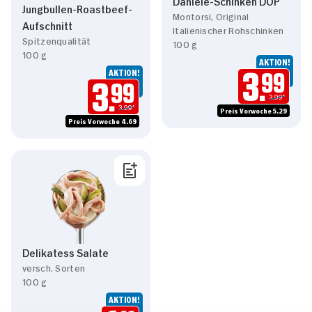
Daniele-Schinken DOP
Jungbullen-Roastbeef-
Montorsi, Original
Aufschnitt
Italienischer Rohschinken
Spitzenqualität
100 g
100 g
AKTION!
AKTION!
3.
99
3.
99
3.99*
3.99*
Preis Vorwoche 5.29
Preis Vorwoche 4.69
Delikatess Salate
versch. Sorten
100 g
AKTION!