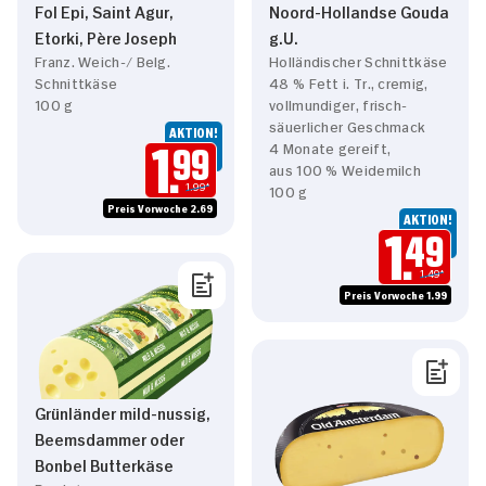
Fol Epi, Saint Agur,
Noord-Hollandse Gouda
Etorki, Père Joseph
g.U.
Franz. Weich-/ Belg.
Holländischer Schnittkäse
Schnittkäse
48 % Fett i. Tr., cremig,
100 g
vollmundiger, frisch-
säuerlicher Geschmack
AKTION!
4 Monate gereift,
1.
99
aus 100 % Weidemilch
1.99*
100 g
Preis Vorwoche 2.69
AKTION!
1.
49
1.49*
Preis Vorwoche 1.99
Grünländer mild-nussig,
Beemsdammer oder
Bonbel Butterkäse