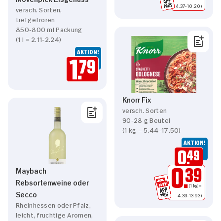
 4.37-10.20)
versch. Sorten,
tiefgefroren
850-800 ml Packung
(1 l = 2.11-2.24)
AKTION!
1.
79
Knorr Fix
versch. Sorten
90-28 g Beutel
(1 kg = 5.44-17.50)
AKTION!
0.
49
Maybach
0.
39
Rebsortenweine oder
(1 kg =
Secco
 4.33-13.93)
Rheinhessen oder Pfalz,
leicht, fruchtige Aromen,