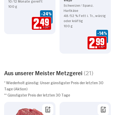
10/12 Monate gereift
Schweizer/ Spanz.
100 g
Hartkäse
-24%
48/52 % Fett i. Tr., würzig
oder kräftig
2.
49
100 g
3.29**
-14%
2.
99
3.49**
Aus unserer Meister Metzgerei
(21)
* Wiederholt günstig: Unser günstigster Preis der letzten 30
Tage (Aktion)
** Günstigster Preis der letzten 30 Tage