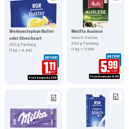
Weihenstephan Butter
Melitta Auslese
versch. Sorten
oder Streichzart
500 g Packung
250 g Packung
(1 kg = 11.98)
(1 kg = 4.44)
AKTION!
AKTION!
5.
99
1.
11
5.99*
1.49*
Preis Vorwoche 8.49
Preis Vorwoche 2.59