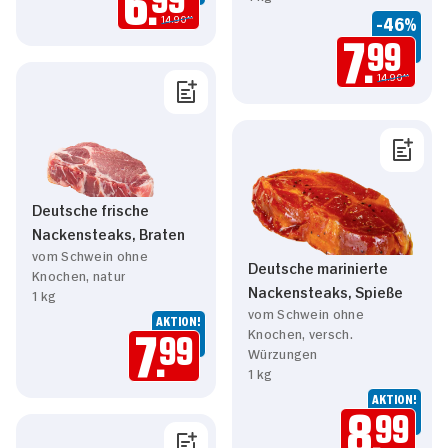
6.
-46%
14.90**
7.
99
14.90**
Deutsche frische
Nackensteaks, Braten
vom Schwein ohne
Deutsche marinierte
Knochen, natur
Nackensteaks, Spieße
1 kg
vom Schwein ohne
AKTION!
Knochen, versch.
7.
99
Würzungen
1 kg
AKTION!
8.
99