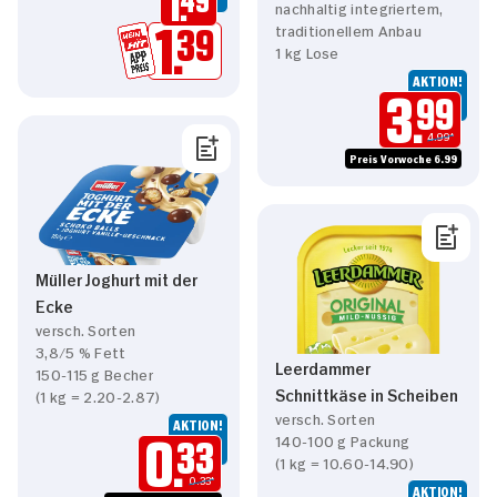
1.
49
nachhaltig integriertem,
traditionellem Anbau
1.
39
1 kg Lose
AKTION!
3.
99
4.99*
Preis Vorwoche 6.99
Müller Joghurt mit der
Ecke
versch. Sorten
3,8/5 % Fett
Leerdammer
150-115 g Becher
Schnittkäse in Scheiben
(1 kg = 2.20-2.87)
versch. Sorten
AKTION!
140-100 g Packung
0.
33
(1 kg = 10.60-14.90)
0.33*
AKTION!