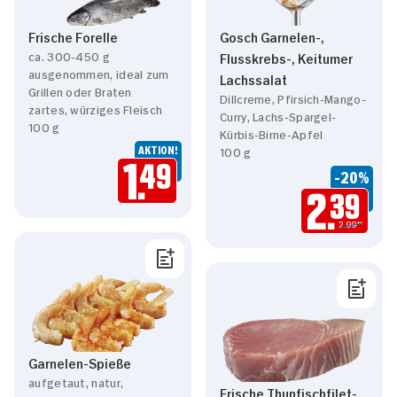
Frische Forelle
Gosch Garnelen-,
ca. 300-450 g
Flusskrebs-, Keitumer
ausgenommen, ideal zum
Lachssalat
Grillen oder Braten
Dillcreme, Pfirsich-Mango-
zartes, würziges Fleisch
Curry, Lachs-Spargel-
100 g
Kürbis-Birne-Apfel
AKTION!
100 g
1.
49
-20%
2.
39
2.99**
Garnelen-Spieße
aufgetaut, natur,
Frische Thunfischfilet-