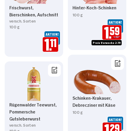
Frischwurst,
Hinter-Koch-Schinken
Bierschinken, Aufschnitt
100 g
versch. Sorten
AKTION!
100 g
1.
59
AKTION!
1.59*
1.
11
Preis Vorwoche 2.19
Schinken-Krakauer,
Rügenwalder Teewurst,
Debrecziner mit Käse
Pommersche
100 g
Gutsleberwurst
AKTION!
versch. Sorten
1.
29
100 g