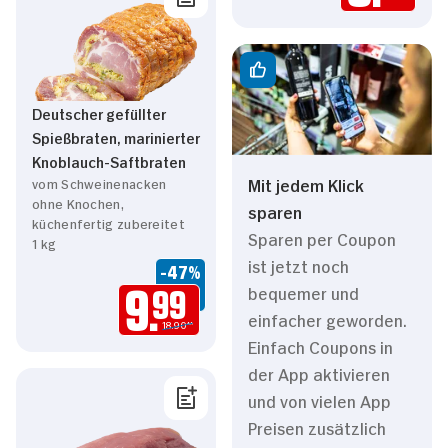
Deutscher gefüllter
Spießbraten, marinierter
Knoblauch-Saftbraten
Mit jedem Klick
vom Schweinenacken
ohne Knochen,
sparen
küchenfertig zubereitet
Sparen per Coupon
1 kg
ist jetzt noch
-47%
bequemer und
9.
99
einfacher geworden.
18.90**
Einfach Coupons in
der App aktivieren
und von vielen App
Preisen zusätzlich