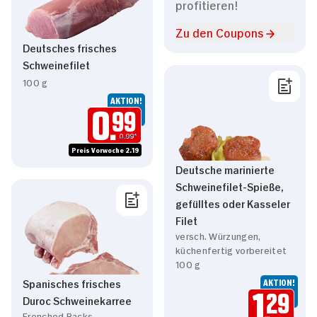
profitieren!
Zu den Coupons
Deutsches frisches
Schweinefilet
100 g
AKTION!
0.
99
0.99*
Preis Vorwoche 2.19
Deutsche marinierte
Schweinefilet-Spieße,
gefülltes oder Kasseler
Filet
versch. Würzungen,
küchenfertig vorbereitet
100 g
Spanisches frisches
AKTION!
Duroc Schweinekarree
1.
29
Frenched Racks