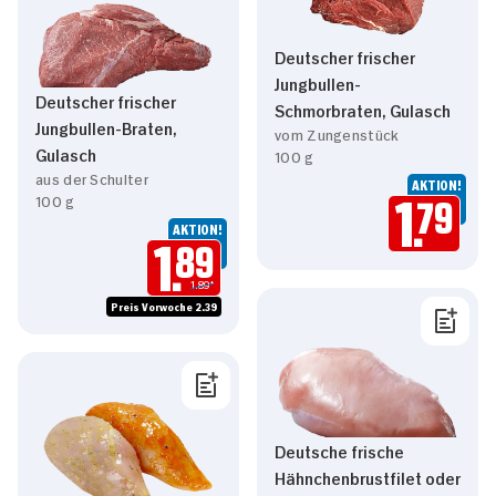
Deutscher frischer
Jungbullen-
Deutscher frischer
Schmorbraten, Gulasch
Jungbullen-Braten,
vom Zungenstück
Gulasch
100 g
aus der Schulter
AKTION!
100 g
1.
79
AKTION!
1.
89
1.89*
Preis Vorwoche 2.39
Deutsche frische
Hähnchenbrustfilet oder