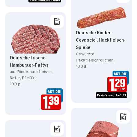
Deutsche Rinder-
Cevapcici, Hackfleisch-
Spieße
Gewürzte
Deutsche frische
Hackfleischröllchen
Hamburger-Pattys
100 g
aus Rinderhackfleisch;
AKTION!
Natur, Pfeffer
1.
29
100 g
1.29*
AKTION!
Preis Vorwoche 1.99
1.
39