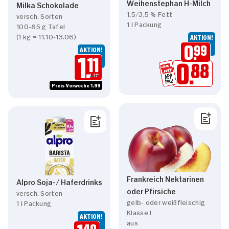
Weihenstephan H-Milch
Milka Schokolade
1,5/3,5 % Fett
versch. Sorten
1 l Packung
100-85 g Tafel
(1 kg = 11.10-13.06)
AKTION!
AKTION!
0.
99
1.
11
0.
88
1.11*
Preis Vorwoche 1.99
Frankreich Nektarinen
Alpro Soja-/ Haferdrinks
oder Pfirsiche
versch. Sorten
gelb- oder weißfleischig
1 l Packung
Klasse I
AKTION!
aus