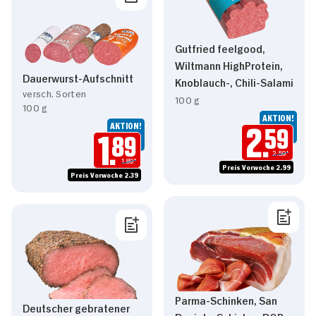
Gutfried feelgood,
Wiltmann HighProtein,
Dauerwurst-Aufschnitt
Knoblauch-, Chili-Salami
versch. Sorten
100 g
100 g
AKTION!
AKTION!
2.
59
1.
89
2.59*
1.89*
Preis Vorwoche 2.99
Preis Vorwoche 2.39
Parma-Schinken, San
Deutscher gebratener