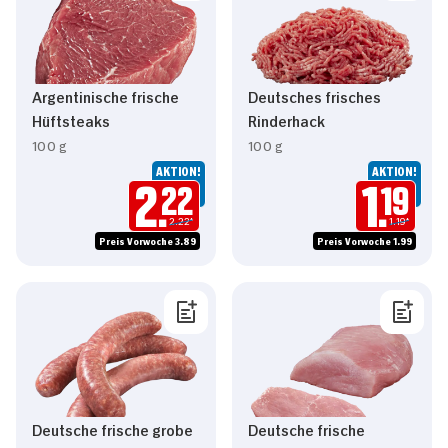
Argentinische frische
Deutsches frisches
Hüftsteaks
Rinderhack
100 g
100 g
AKTION!
AKTION!
2.
22
1.
19
2.22*
1.19*
Preis Vorwoche 3.89
Preis Vorwoche 1.99
Deutsche frische grobe
Deutsche frische