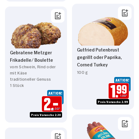
Gutfried Putenbrust
Gebratene Metzger
gegrillt oder Paprika,
Frikadelle/ Boulette
Corned Turkey
vom Schwein, Rind oder
100 g
mit Käse
traditioneller Genuss
AKTION!
1 Stück
1.
99
AKTION!
1.99*
2.
Preis Vorwoche 2.99
2.00*
Preis Vorwoche 2.30