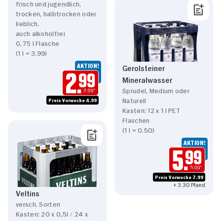
frisch und jugendlich,
trocken, halbtrocken oder
lieblich.
auch alkoholfrei
0,75 l Flasche
(1 l = 3.99)
AKTION!
Gerolsteiner
2.
99
Mineralwasser
Sprudel, Medium oder
2.99*
Naturell
Preis Vorwoche 4.99
Kasten: 12 x 1 l PET
Flaschen
(1 l = 0.50)
AKTION!
5.
99
5.99*
Preis Vorwoche 7.99
+ 3.30 Pfand
Veltins
versch. Sorten
Kasten: 20 x 0,5l / 24 x