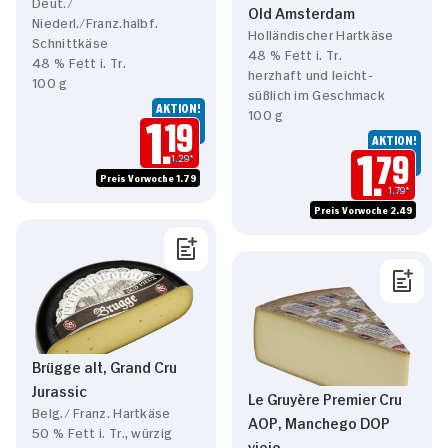
Deut./
Old Amsterdam
Niederl./Franz.halbf.
Holländischer Hartkäse
Schnittkäse
48 % Fett i. Tr.
48 % Fett i. Tr.
herzhaft und leicht-
100 g
süßlich im Geschmack
AKTION!
100 g
1.
19
AKTION!
1.29*
1.
79
Preis Vorwoche 1.79
1.79*
Preis Vorwoche 2.49
Brügge alt, Grand Cru
Jurassic
Le Gruyère Premier Cru
Belg./ Franz. Hartkäse
AOP, Manchego DOP
50 % Fett i. Tr., würzig
viejo