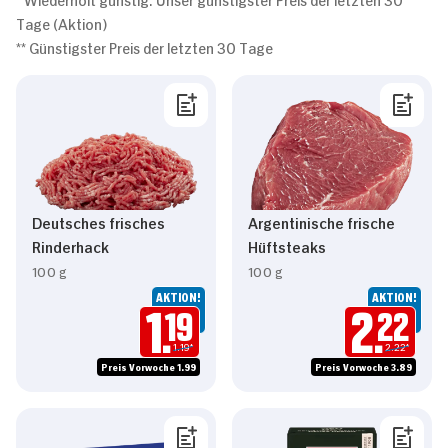
Tage (Aktion)
** Günstigster Preis der letzten 30 Tage
Deutsches frisches
Argentinische frische
Rinderhack
Hüftsteaks
100 g
100 g
AKTION!
AKTION!
1.
19
2.
22
1.19*
2.22*
Preis Vorwoche 1.99
Preis Vorwoche 3.89