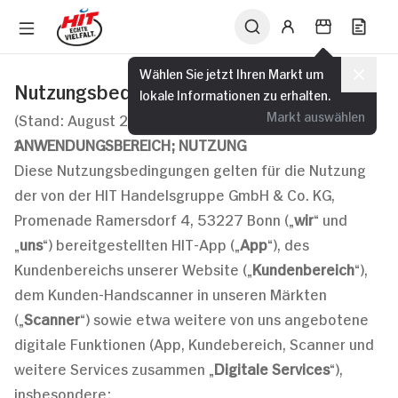
Wählen Sie jetzt Ihren Markt um
Nutzungsbedingungen
lokale Informationen zu erhalten.
Markt auswählen
(Stand: August 2023)
ANWENDUNGSBEREICH; NUTZUNG
Diese Nutzungsbedingungen gelten für die Nutzung
der von der HIT Handelsgruppe GmbH & Co. KG,
Promenade Ramersdorf 4, 53227 Bonn („
wir
“ und
„
uns
“) bereitgestellten HIT-App („
App
“), des
Kundenbereichs unserer Website („
Kundenbereich
“),
dem Kunden-Handscanner in unseren Märkten
(„
Scanner
“) sowie etwa weitere von uns angebotene
digitale Funktionen (App, Kundebereich, Scanner und
weitere Services zusammen „
Digitale Services
“),
insbesondere: