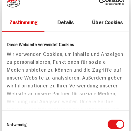
Zustimmung
Details
Über Cookies
Pulled Pork Burger „New
Veganer Pilz-Burger mit
York Style“
knusprigen
Austernpilzen
30 min
Diese Webseite verwendet Cookies
330 min
1.015 kcal p. Portion
Wir verwenden Cookies, um Inhalte und Anzeigen
1.377 kcal p. Portion
Mittel
zu personalisieren, Funktionen für soziale
Mittel
Vegan
Medien anbieten zu können und die Zugriffe auf
unsere Website zu analysieren. Außerdem geben
wir Informationen zu Ihrer Verwendung unserer
Website an unsere Partner für soziale Medien,
Werbung und Analysen weiter. Unsere Partner
führen diese Informationen möglicherweise mit
weiteren Daten zusammen, die Sie ihnen
Einwilligungsauswahl
bereitgestellt haben oder die sie im Rahmen
Notwendig