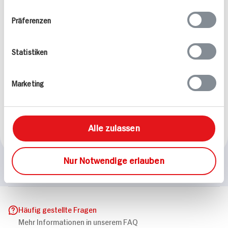
Ihrer Nutzung der Dienste gesammelt haben.
Präferenzen
Statistiken
Seelachsfilets mit 123-
Marketing
Frites, jungen Erbsen
und Blue-Cheese-Dip
40 min
630 kcal p. Portion
Alle zulassen
Leicht
Nur Notwendige erlauben
Häufig gestellte Fragen
Mehr Informationen in unserem FAQ