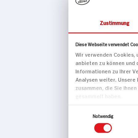
Zustimmung
Tiefkühl
Tie
Diese Webseite verwendet Coo
Wir verwenden Cookies, u
Iglo Kart
anbieten zu können und 
456g Beutel
Informationen zu Ihrer 
Analysen weiter. Unsere
zusammen, die Sie ihnen 
gesammelt haben.
Einwilligungsauswahl
Notwendig