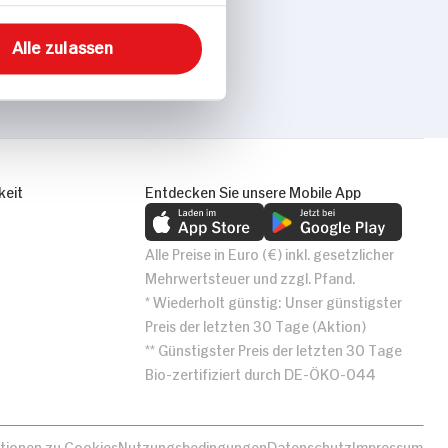
Alle zulassen
keit
Entdecken Sie unsere Mobile App
Alle Preise in Euro (€) inkl. gesetzlicher
Mehrwertsteuer und zzgl. Pfand.
* Wiederholt günstig: Unser günstigster
Preis der letzten 30 Tage (Aktion)
** Günstigster Preis der letzten 30 Tage
Bio-zertifiziert durch DE-ÖKO-044
tionen zu Cookies
Nutzungsbedingungen
Datenschutz
Impressum