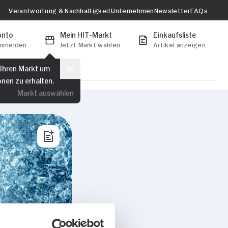
Verantwortung & Nachhaltigkeit
Unternehmen
Newsletter
FAQs
onto
Mein HIT-Markt
Einkaufsliste
anmelden
Jetzt Markt wählen
Artikel anzeigen
 Ihren Markt um
onen zu erhalten.
Markt auswählen