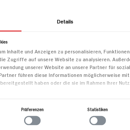
Details
fkühl Kartoffelprodukte
Kroketten
kies
m Inhalte und Anzeigen zu personalisieren, Funktionen
offel ABC Buchstaben Mix
die Zugriffe auf unsere Website zu analysieren. Außer
Verwendung unserer Website an unsere Partner für sozi
 Partner führen diese Informationen möglicherweise mi
bereitgestellt haben oder die sie im Rahmen Ihrer Nut
Markt finden
Bitte wählen Sie einen Markt aus,
um lokale Informationen zu sehen.
Präferenzen
Statistiken
Zum Marktfinder