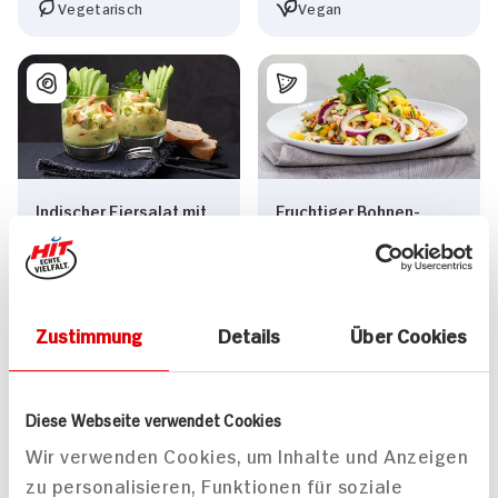
Vegetarisch
Vegan
Indischer Eiersalat mit
Fruchtiger Bohnen-
Avocado
Avocado-Salat mit
Mango
30 min
25 min
741 kcal p. Portion
1.101 kcal p. Portion
Zustimmung
Details
Über Cookies
Leicht
Leicht
Vegetarisch
Vegetarisch
Diese Webseite verwendet Cookies
Wir verwenden Cookies, um Inhalte und Anzeigen
zu personalisieren, Funktionen für soziale