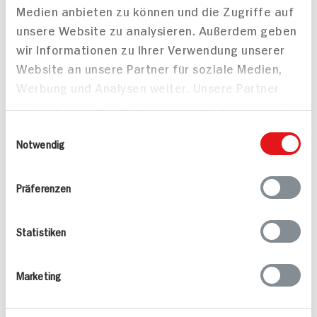
Medien anbieten zu können und die Zugriffe auf
unsere Website zu analysieren. Außerdem geben
wir Informationen zu Ihrer Verwendung unserer
Schokoküchlein auf
Florentiner 12 Stück
Website an unsere Partner für soziale Medien,
Erdbeercarpaccio mit
Werbung und Analysen weiter. Unsere Partner
Macadamia-Eis und
führen diese Informationen möglicherweise mit
Eierlikör-Karamellsauce
55 min
weiteren Daten zusammen, die Sie ihnen
Einwilligungsauswahl
704 kcal p. Portion
60 min
bereitgestellt haben oder die sie im Rahmen
Notwendig
Leicht
Mittel
Ihrer Nutzung der Dienste gesammelt haben.
Präferenzen
Statistiken
Marketing
Baumkuchen