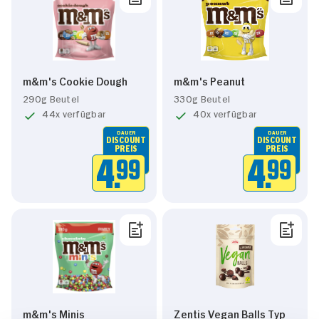
m&m's Cookie Dough
m&m's Peanut
290g Beutel
330g Beutel
44x verfügbar
40x verfügbar
DAUER
DAUER
DISCOUNT
DISCOUNT
PREIS
PREIS
4.
99
4.
99
m&m's Minis
Zentis Vegan Balls Typ