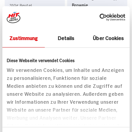
Brownie
310g Beutel
54x verfügbar
90g Beutel
DAUER
15x verfügbar
DISCOUNT
PREIS
4.
99
2.
79
Zustimmung
Details
Über Cookies
Diese Webseite verwendet Cookies
Wir verwenden Cookies, um Inhalte und Anzeigen
zu personalisieren, Funktionen für soziale
Medien anbieten zu können und die Zugriffe auf
unsere Website zu analysieren. Außerdem geben
m&m's Choco
Reese's Dipped Peanuts
wir Informationen zu Ihrer Verwendung unserer
330g Beutel
90g Beutel
24x verfügbar
Website an unsere Partner für soziale Medien,
28x verfügbar
DAUER
Werbung und Analysen weiter. Unsere Partner
DISCOUNT
PREIS
führen diese Informationen möglicherweise mit
99
19