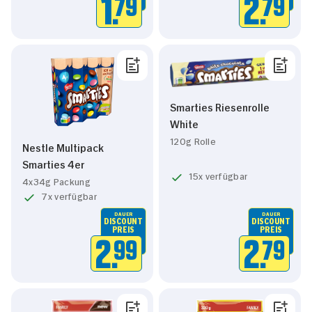
1.
79
2.
79
Smarties Riesenrolle
White
120g Rolle
Nestle Multipack
Smarties 4er
15x verfügbar
4x34g Packung
7x verfügbar
DAUER
DAUER
DISCOUNT
DISCOUNT
PREIS
PREIS
2.
79
2.
99