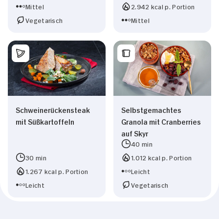
Mittel
2.942 kcal p. Portion
Vegetarisch
Mittel
Schweinerückensteak
Selbstgemachtes
mit Süßkartoffeln
Granola mit Cranberries
auf Skyr
40 min
30 min
1.012 kcal p. Portion
1.267 kcal p. Portion
Leicht
Leicht
Vegetarisch